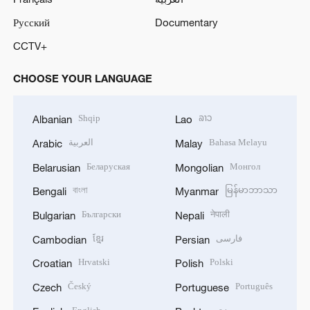
Русский
Documentary
CCTV+
CHOOSE YOUR LANGUAGE
Shqip
ລາວ
Albanian
Lao
العربية
Bahasa Melayu
Arabic
Malay
Беларуская
Монгол
Belarusian
Mongolian
বাংলা
မြန်မာဘာသာ
Bengali
Myanmar
Български
नेपाली
Bulgarian
Nepali
ខ្មែរ
فارسی
Cambodian
Persian
Hrvatski
Polski
Croatian
Polish
Český
Português
Czech
Portuguese