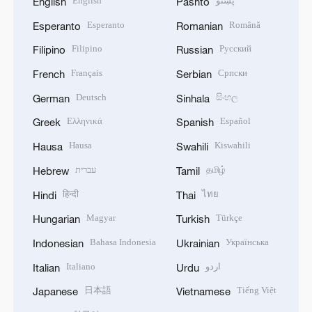
English
پښتو
English
Pashto
Esperanto
Română
Esperanto
Romanian
Filipino
Русский
Filipino
Russian
Français
Српски
French
Serbian
Deutsch
සිංහල
German
Sinhala
Ελληνικά
Español
Greek
Spanish
Hausa
Kiswahili
Hausa
Swahili
עברית
தமிழ்
Hebrew
Tamil
हिन्दी
ไทย
Hindi
Thai
Magyar
Türkçe
Hungarian
Turkish
Bahasa Indonesia
Українська
Indonesian
Ukrainian
Italiano
اردو
Italian
Urdu
日本語
Tiếng Việt
Japanese
Vietnamese