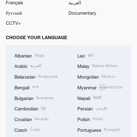
Français
العربية
Русский
Documentary
CCTV+
CHOOSE YOUR LANGUAGE
Shqip
ລາວ
Albanian
Lao
العربية
Bahasa Melayu
Arabic
Malay
Беларуская
Монгол
Belarusian
Mongolian
বাংলা
မြန်မာဘာသာ
Bengali
Myanmar
Български
नेपाली
Bulgarian
Nepali
ខ្មែរ
فارسی
Cambodian
Persian
Hrvatski
Polski
Croatian
Polish
Český
Português
Czech
Portuguese