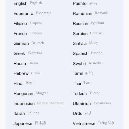
English
پښتو
English
Pashto
Esperanto
Română
Esperanto
Romanian
Filipino
Русский
Filipino
Russian
Français
Српски
French
Serbian
Deutsch
සිංහල
German
Sinhala
Ελληνικά
Español
Greek
Spanish
Hausa
Kiswahili
Hausa
Swahili
עברית
தமிழ்
Hebrew
Tamil
हिन्दी
ไทย
Hindi
Thai
Magyar
Türkçe
Hungarian
Turkish
Bahasa Indonesia
Українська
Indonesian
Ukrainian
Italiano
اردو
Italian
Urdu
日本語
Tiếng Việt
Japanese
Vietnamese