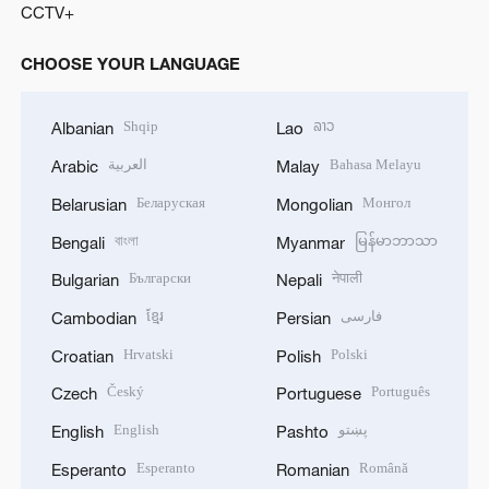
CCTV+
CHOOSE YOUR LANGUAGE
Shqip
ລາວ
Albanian
Lao
العربية
Bahasa Melayu
Arabic
Malay
Беларуская
Монгол
Belarusian
Mongolian
বাংলা
မြန်မာဘာသာ
Bengali
Myanmar
Български
नेपाली
Bulgarian
Nepali
ខ្មែរ
فارسی
Cambodian
Persian
Hrvatski
Polski
Croatian
Polish
Český
Português
Czech
Portuguese
English
پښتو
English
Pashto
Esperanto
Română
Esperanto
Romanian