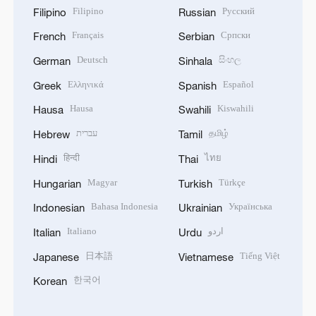
Filipino
Русский
Filipino
Russian
Français
Српски
French
Serbian
Deutsch
සිංහල
German
Sinhala
Ελληνικά
Español
Greek
Spanish
Hausa
Kiswahili
Hausa
Swahili
עברית
தமிழ்
Hebrew
Tamil
हिन्दी
ไทย
Hindi
Thai
Magyar
Türkçe
Hungarian
Turkish
Bahasa Indonesia
Українська
Indonesian
Ukrainian
Italiano
اردو
Italian
Urdu
日本語
Tiếng Việt
Japanese
Vietnamese
한국어
Korean