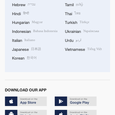
עברית
தமிழ்
Hebrew
Tamil
हिन्दी
ไทย
Hindi
Thai
Magyar
Türkçe
Hungarian
Turkish
Bahasa Indonesia
Українська
Indonesian
Ukrainian
Italiano
اردو
Italian
Urdu
日本語
Tiếng Việt
Japanese
Vietnamese
한국어
Korean
DOWNLOAD OUR APP