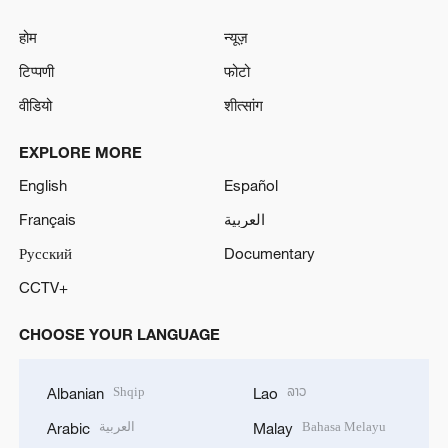
होम
न्यूज़
टिप्पणी
फोटो
वीडियो
शीत्सांग
EXPLORE MORE
English
Español
Français
العربية
Русский
Documentary
CCTV+
CHOOSE YOUR LANGUAGE
Shqip
ລາວ
Albanian
Lao
العربية
Bahasa Melayu
Arabic
Malay