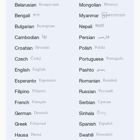
Беларуская
Монгол
Belarusian
Mongolian
বাংলা
မြန်မာဘာသာ
Bengali
Myanmar
Български
नेपाली
Bulgarian
Nepali
ខ្មែរ
فارسی
Cambodian
Persian
Hrvatski
Polski
Croatian
Polish
Český
Português
Czech
Portuguese
English
پښتو
English
Pashto
Esperanto
Română
Esperanto
Romanian
Filipino
Русский
Filipino
Russian
Français
Српски
French
Serbian
Deutsch
සිංහල
German
Sinhala
Ελληνικά
Español
Greek
Spanish
Hausa
Kiswahili
Hausa
Swahili