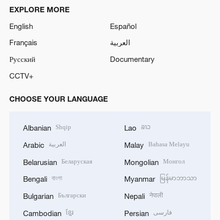
EXPLORE MORE
English
Español
Français
العربية
Русский
Documentary
CCTV+
CHOOSE YOUR LANGUAGE
Shqip
ລາວ
Albanian
Lao
العربية
Bahasa Melayu
Arabic
Malay
Беларуская
Монгол
Belarusian
Mongolian
বাংলা
မြန်မာဘာသာ
Bengali
Myanmar
Български
नेपाली
Bulgarian
Nepali
ខ្មែរ
فارسی
Cambodian
Persian