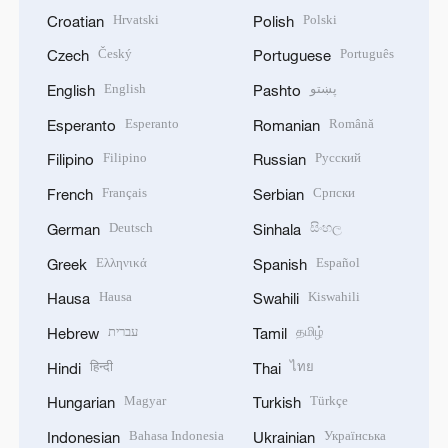
Hrvatski
Polski
Croatian
Polish
Český
Português
Czech
Portuguese
English
پښتو
English
Pashto
Esperanto
Română
Esperanto
Romanian
Filipino
Русский
Filipino
Russian
Français
Српски
French
Serbian
Deutsch
සිංහල
German
Sinhala
Ελληνικά
Español
Greek
Spanish
Hausa
Kiswahili
Hausa
Swahili
עברית
தமிழ்
Hebrew
Tamil
हिन्दी
ไทย
Hindi
Thai
Magyar
Türkçe
Hungarian
Turkish
Bahasa Indonesia
Українська
Indonesian
Ukrainian