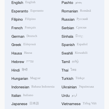
English
پښتو
English
Pashto
Esperanto
Română
Esperanto
Romanian
Filipino
Русский
Filipino
Russian
Français
Српски
French
Serbian
Deutsch
සිංහල
German
Sinhala
Ελληνικά
Español
Greek
Spanish
Hausa
Kiswahili
Hausa
Swahili
עברית
தமிழ்
Hebrew
Tamil
हिन्दी
ไทย
Hindi
Thai
Magyar
Türkçe
Hungarian
Turkish
Bahasa Indonesia
Українська
Indonesian
Ukrainian
Italiano
اردو
Italian
Urdu
日本語
Tiếng Việt
Japanese
Vietnamese