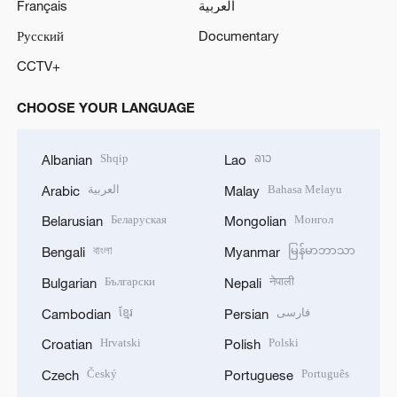
Français
العربية
Русский
Documentary
CCTV+
CHOOSE YOUR LANGUAGE
Shqip
ລາວ
Albanian
Lao
العربية
Bahasa Melayu
Arabic
Malay
Беларуская
Монгол
Belarusian
Mongolian
বাংলা
မြန်မာဘာသာ
Bengali
Myanmar
Български
नेपाली
Bulgarian
Nepali
ខ្មែរ
فارسی
Cambodian
Persian
Hrvatski
Polski
Croatian
Polish
Český
Português
Czech
Portuguese