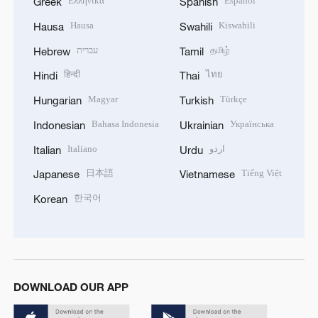
Ελληνικά
Español
Greek
Spanish
Hausa
Kiswahili
Hausa
Swahili
עברית
தமிழ்
Hebrew
Tamil
हिन्दी
ไทย
Hindi
Thai
Magyar
Türkçe
Hungarian
Turkish
Bahasa Indonesia
Українська
Indonesian
Ukrainian
Italiano
اردو
Italian
Urdu
日本語
Tiếng Việt
Japanese
Vietnamese
한국어
Korean
DOWNLOAD OUR APP