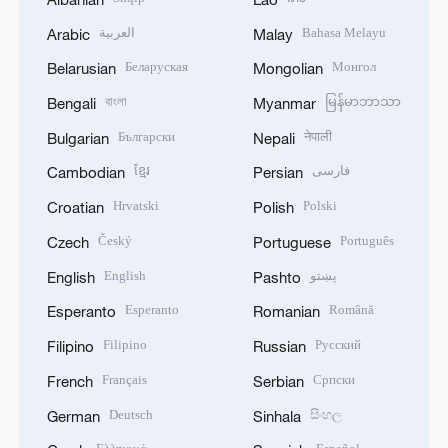
العربية
Bahasa Melayu
Arabic
Malay
Беларуская
Монгол
Belarusian
Mongolian
বাংলা
မြန်မာဘာသာ
Bengali
Myanmar
Български
नेपाली
Bulgarian
Nepali
ខ្មែរ
فارسی
Cambodian
Persian
Hrvatski
Polski
Croatian
Polish
Český
Português
Czech
Portuguese
English
پښتو
English
Pashto
Esperanto
Română
Esperanto
Romanian
Filipino
Русский
Filipino
Russian
Français
Српски
French
Serbian
Deutsch
සිංහල
German
Sinhala