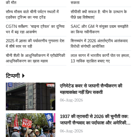
की मौत
सकता
सौम्य मौसम वाले चीनी पर्यटन स्थलों में
सीपीसी क्यों सफल है: चीन के उत्थान के
एडवेंचर टूरिज्म का नया ट्रेंड
पीछे छह विशेषताएं
CGTN सर्वेक्षण: ‘चाइना ट्रैवल’ का दुनिया
SAIC और GM ने संयुक्त उद्यम समझौते
भर में बढ़ रहा आकर्षण
का किया नवीनीकरण
2025 में ल्हासा की पर्यावरणीय गुणवत्ता देश
शिनच्यांग में 2026 अंतर्राष्ट्रीय आतंकवाद
में शीर्ष स्तर पर रही
विरोधी संगोष्ठी आयोजित
चीनी शैली के आधुनिकीकरण में प्रौद्योगिकी
लाल सागर में भारतीय कार्गो पोत पर हमला,
आधुनिकीकरण का ख़ास महत्व
13 नाविक सुरक्षित बचाए गए
टिप्पणी
एनिमेटेड कवर से जापानी सैन्यीकरण की
महत्वाकांक्षा नहीं छिप सकती
06-Aug-2026
1937 की त्रासदी से 2026 की चुनौती तक:
जापानी सैन्यवाद का पर्दाफाश और अमेरिकी
घेराबंदी का जवाब
06-Aug-2026