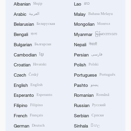
Shqip
ລາວ
Albanian
Lao
العربية
Bahasa Melayu
Arabic
Malay
Беларуская
Монгол
Belarusian
Mongolian
বাংলা
မြန်မာဘာသာ
Bengali
Myanmar
Български
नेपाली
Bulgarian
Nepali
ខ្មែរ
فارسی
Cambodian
Persian
Hrvatski
Polski
Croatian
Polish
Český
Português
Czech
Portuguese
English
پښتو
English
Pashto
Esperanto
Română
Esperanto
Romanian
Filipino
Русский
Filipino
Russian
Français
Српски
French
Serbian
Deutsch
සිංහල
German
Sinhala