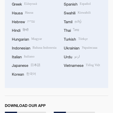
Ελληνικά
Español
Greek
Spanish
Hausa
Kiswahili
Hausa
Swahili
עברית
தமிழ்
Hebrew
Tamil
हिन्दी
ไทย
Hindi
Thai
Magyar
Türkçe
Hungarian
Turkish
Bahasa Indonesia
Українська
Indonesian
Ukrainian
Italiano
اردو
Italian
Urdu
日本語
Tiếng Việt
Japanese
Vietnamese
한국어
Korean
DOWNLOAD OUR APP