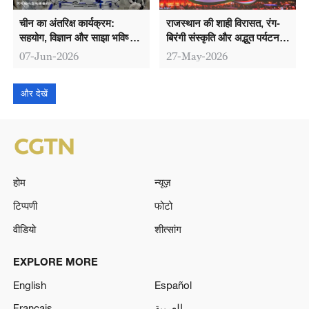
चीन का अंतरिक्ष कार्यक्रम:
राजस्थान की शाही विरासत, रंग-
सहयोग, विज्ञान और साझा भविष्य
बिरंगी संस्कृति और अद्भुत पर्यटन
की ओर बढ़ता कदम
स्थलों की झलक पेइचिंग पहुँची
07-Jun-2026
27-May-2026
और देखें
होम
न्यूज़
टिप्पणी
फोटो
वीडियो
शीत्सांग
EXPLORE MORE
English
Español
Français
العربية