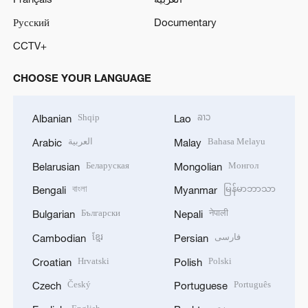
Русский
Documentary
CCTV+
CHOOSE YOUR LANGUAGE
Shqip
ລາວ
Albanian
Lao
العربية
Bahasa Melayu
Arabic
Malay
Беларуская
Монгол
Belarusian
Mongolian
বাংলা
မြန်မာဘာသာ
Bengali
Myanmar
Български
नेपाली
Bulgarian
Nepali
ខ្មែរ
فارسی
Cambodian
Persian
Hrvatski
Polski
Croatian
Polish
Český
Português
Czech
Portuguese