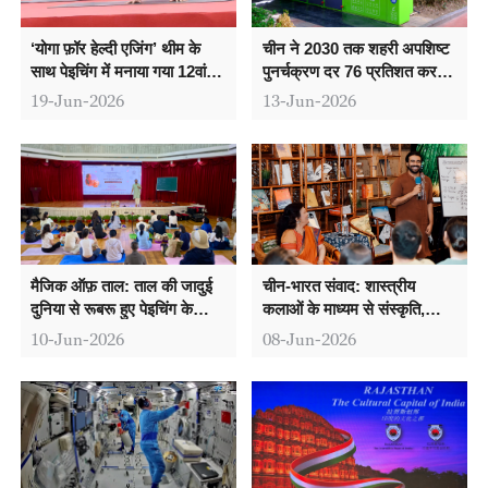
‘योगा फ़ॉर हेल्दी एजिंग’ थीम के
चीन ने 2030 तक शहरी अपशिष्ट
साथ पेइचिंग में मनाया गया 12वां
पुनर्चक्रण दर 76 प्रतिशत करने
अंतरराष्ट्रीय योग दिवस
का लक्ष्य रखा
19-Jun-2026
13-Jun-2026
मैजिक ऑफ़ ताल: ताल की जादुई
चीन-भारत संवाद: शास्त्रीय
दुनिया से रूबरू हुए पेइचिंग के
कलाओं के माध्यम से संस्कृति,
संगीत प्रेमी
परंपरा और नवाचार पर सार्थक
10-Jun-2026
08-Jun-2026
विमर्श