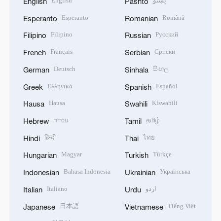
English
پښتو
English
Pashto
Esperanto
Română
Esperanto
Romanian
Filipino
Русский
Filipino
Russian
Français
Српски
French
Serbian
Deutsch
සිංහල
German
Sinhala
Ελληνικά
Español
Greek
Spanish
Hausa
Kiswahili
Hausa
Swahili
עברית
தமிழ்
Hebrew
Tamil
हिन्दी
ไทย
Hindi
Thai
Magyar
Türkçe
Hungarian
Turkish
Bahasa Indonesia
Українська
Indonesian
Ukrainian
Italiano
اردو
Italian
Urdu
日本語
Tiếng Việt
Japanese
Vietnamese