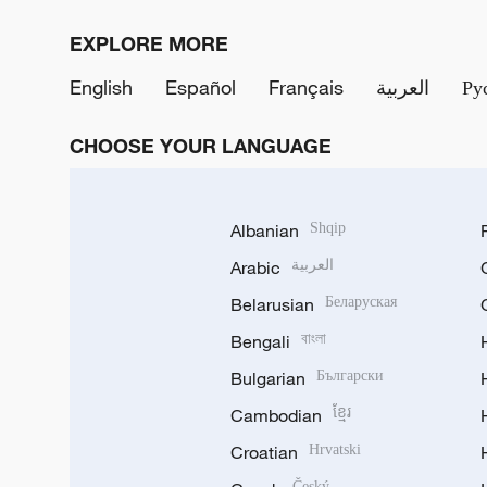
EXPLORE MORE
English
Español
Français
العربية
Ру
CHOOSE YOUR LANGUAGE
Albanian
Shqip
Arabic
العربية
Belarusian
Беларуская
Bengali
বাংলা
Bulgarian
Български
Cambodian
ខ្មែរ
Croatian
Hrvatski
Český