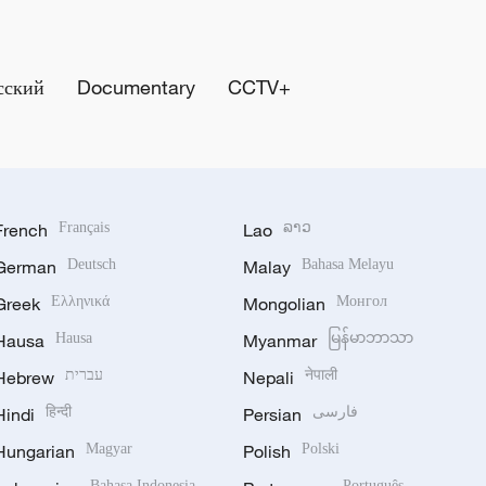
сский
Documentary
CCTV+
French
Français
Lao
ລາວ
German
Deutsch
Malay
Bahasa Melayu
Greek
Ελληνικά
Mongolian
Монгол
Hausa
Hausa
Myanmar
မြန်မာဘာသာ
Hebrew
עברית
Nepali
नेपाली
Hindi
हिन्दी
Persian
فارسی
Hungarian
Magyar
Polish
Polski
Bahasa Indonesia
Português