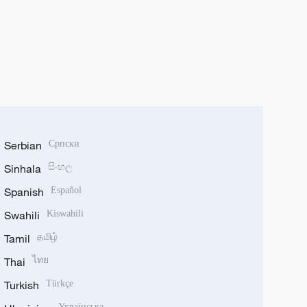
Serbian
Српски
Sinhala
සිංහල
Spanish
Español
Swahili
Kiswahili
Tamil
தமிழ்
Thai
ไทย
Turkish
Türkçe
Українська