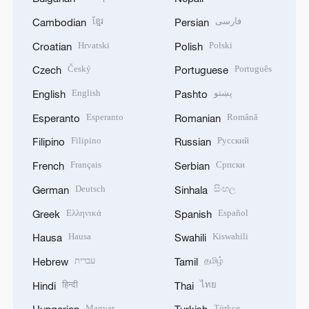
ខ្មែរ
فارسی
Cambodian
Persian
Hrvatski
Polski
Croatian
Polish
Český
Português
Czech
Portuguese
English
پښتو
English
Pashto
Esperanto
Română
Esperanto
Romanian
Filipino
Русский
Filipino
Russian
Français
Српски
French
Serbian
Deutsch
සිංහල
German
Sinhala
Ελληνικά
Español
Greek
Spanish
Hausa
Kiswahili
Hausa
Swahili
עברית
தமிழ்
Hebrew
Tamil
हिन्दी
ไทย
Hindi
Thai
Magyar
Türkçe