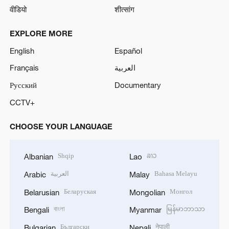
वीडियो
शीत्सांग
EXPLORE MORE
English
Español
Français
العربية
Русский
Documentary
CCTV+
CHOOSE YOUR LANGUAGE
Shqip
ລາວ
Albanian
Lao
العربية
Bahasa Melayu
Arabic
Malay
Беларуская
Монгол
Belarusian
Mongolian
বাংলা
မြန်မာဘာသာ
Bengali
Myanmar
Български
नेपाली
Bulgarian
Nepali