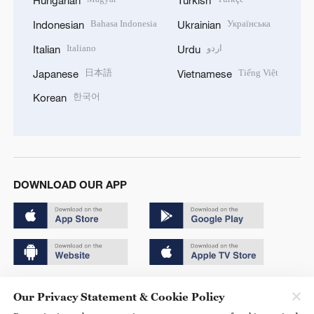
Hungarian
Turkish
Bahasa Indonesia
Українська
Indonesian
Ukrainian
Italiano
اردو
Italian
Urdu
日本語
Tiếng Việt
Japanese
Vietnamese
한국어
Korean
DOWNLOAD OUR APP
Copyright © 2024 CGTN.
Our Privacy Statement & Cookie Policy
京ICP备20000184号