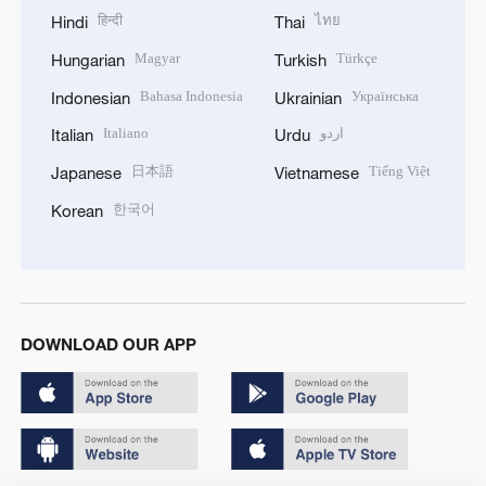
हिन्दी
ไทย
Hindi
Thai
Magyar
Türkçe
Hungarian
Turkish
Bahasa Indonesia
Українська
Indonesian
Ukrainian
Italiano
اردو
Italian
Urdu
日本語
Tiếng Việt
Japanese
Vietnamese
한국어
Korean
DOWNLOAD OUR APP