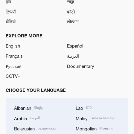
होम
न्यूज़
टिप्पणी
फोटो
वीडियो
शीत्सांग
EXPLORE MORE
English
Español
Français
العربية
Русский
Documentary
CCTV+
CHOOSE YOUR LANGUAGE
Shqip
ລາວ
Albanian
Lao
العربية
Bahasa Melayu
Arabic
Malay
Беларуская
Монгол
Belarusian
Mongolian