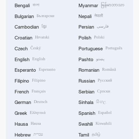
বাংলা
မြန်မာဘာသာ
Bengali
Myanmar
Български
नेपाली
Bulgarian
Nepali
ខ្មែរ
فارسی
Cambodian
Persian
Hrvatski
Polski
Croatian
Polish
Český
Português
Czech
Portuguese
English
پښتو
English
Pashto
Esperanto
Română
Esperanto
Romanian
Filipino
Русский
Filipino
Russian
Français
Српски
French
Serbian
Deutsch
සිංහල
German
Sinhala
Ελληνικά
Español
Greek
Spanish
Hausa
Kiswahili
Hausa
Swahili
עברית
தமிழ்
Hebrew
Tamil