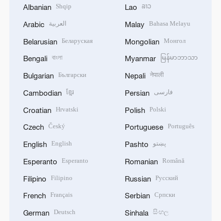
العربية
Bahasa Melayu
Arabic
Malay
Беларуская
Монгол
Belarusian
Mongolian
বাংলা
မြန်မာဘာသာ
Bengali
Myanmar
Български
नेपाली
Bulgarian
Nepali
ខ្មែរ
فارسی
Cambodian
Persian
Hrvatski
Polski
Croatian
Polish
Český
Português
Czech
Portuguese
English
پښتو
English
Pashto
Esperanto
Română
Esperanto
Romanian
Filipino
Русский
Filipino
Russian
Français
Српски
French
Serbian
Deutsch
සිංහල
German
Sinhala
Ελληνικά
Español
Greek
Spanish