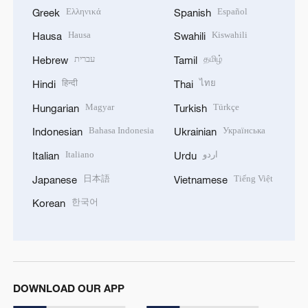
Hausa
Kiswahili
Hausa
Swahili
עברית
தமிழ்
Hebrew
Tamil
हिन्दी
ไทย
Hindi
Thai
Magyar
Türkçe
Hungarian
Turkish
Bahasa Indonesia
Українська
Indonesian
Ukrainian
Italiano
اردو
Italian
Urdu
日本語
Tiếng Việt
Japanese
Vietnamese
한국어
Korean
DOWNLOAD OUR APP