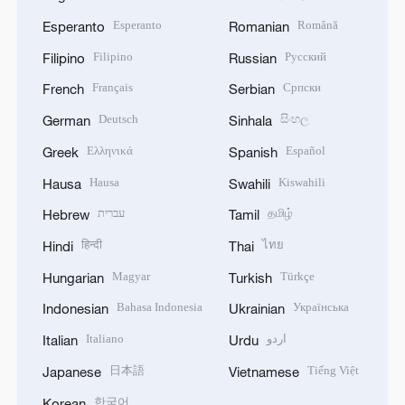
Esperanto
Română
Esperanto
Romanian
Filipino
Русский
Filipino
Russian
Français
Српски
French
Serbian
Deutsch
සිංහල
German
Sinhala
Ελληνικά
Español
Greek
Spanish
Hausa
Kiswahili
Hausa
Swahili
עברית
தமிழ்
Hebrew
Tamil
हिन्दी
ไทย
Hindi
Thai
Magyar
Türkçe
Hungarian
Turkish
Bahasa Indonesia
Українська
Indonesian
Ukrainian
Italiano
اردو
Italian
Urdu
日本語
Tiếng Việt
Japanese
Vietnamese
한국어
Korean