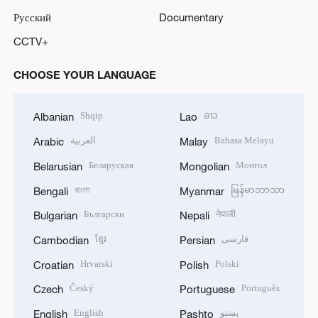
Русский
Documentary
CCTV+
CHOOSE YOUR LANGUAGE
Shqip
ລາວ
Albanian
Lao
العربية
Bahasa Melayu
Arabic
Malay
Беларуская
Монгол
Belarusian
Mongolian
বাংলা
မြန်မာဘာသာ
Bengali
Myanmar
Български
नेपाली
Bulgarian
Nepali
ខ្មែរ
فارسی
Cambodian
Persian
Hrvatski
Polski
Croatian
Polish
Český
Português
Czech
Portuguese
English
پښتو
English
Pashto