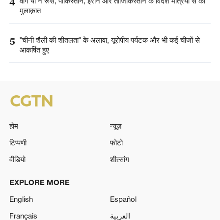
4
वांग यी ने रूस, पाकिस्तान, ईरान और ताजिकिस्तान के विदेश मंत्रियों से की
मुलाक़ात
5
"चीनी शैली की शीतलता" के अलावा, यूरोपीय पर्यटक और भी कई चीजों से
आकर्षित हुए
होम
न्यूज़
टिप्पणी
फोटो
वीडियो
शीत्सांग
EXPLORE MORE
English
Español
Français
العربية