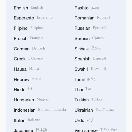
English
پښتو
English
Pashto
Esperanto
Română
Esperanto
Romanian
Filipino
Русский
Filipino
Russian
Français
Српски
French
Serbian
Deutsch
සිංහල
German
Sinhala
Ελληνικά
Español
Greek
Spanish
Hausa
Kiswahili
Hausa
Swahili
עברית
தமிழ்
Hebrew
Tamil
हिन्दी
ไทย
Hindi
Thai
Magyar
Türkçe
Hungarian
Turkish
Bahasa Indonesia
Українська
Indonesian
Ukrainian
Italiano
اردو
Italian
Urdu
日本語
Tiếng Việt
Japanese
Vietnamese