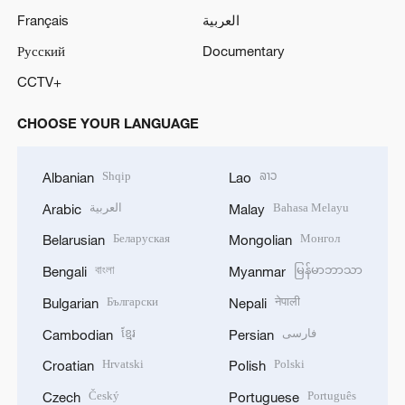
Français
العربية
Русский
Documentary
CCTV+
CHOOSE YOUR LANGUAGE
Shqip
ລາວ
Albanian
Lao
العربية
Bahasa Melayu
Arabic
Malay
Беларуская
Монгол
Belarusian
Mongolian
বাংলা
မြန်မာဘာသာ
Bengali
Myanmar
Български
नेपाली
Bulgarian
Nepali
ខ្មែរ
فارسی
Cambodian
Persian
Hrvatski
Polski
Croatian
Polish
Český
Português
Czech
Portuguese