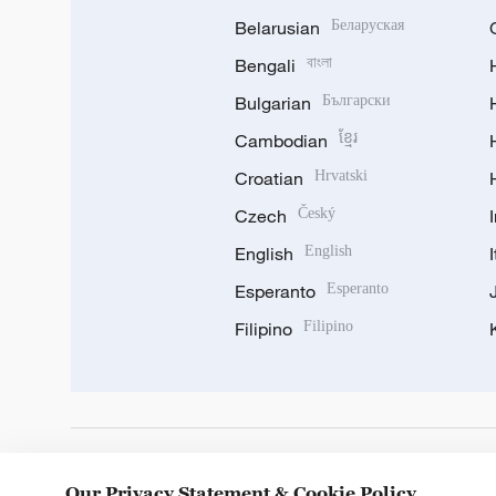
Belarusian
Беларуская
Bengali
বাংলা
Bulgarian
Български
Cambodian
ខ្មែរ
Croatian
Hrvatski
Czech
Český
English
English
Esperanto
Esperanto
Filipino
Filipino
DOWNLOAD OUR APP
Our Privacy Statement & Cookie Policy