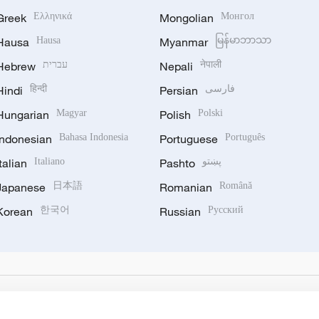
Greek
Ελληνικά
Mongolian
Монгол
Hausa
Hausa
Myanmar
မြန်မာဘာသာ
Hebrew
עברית
Nepali
नेपाली
Hindi
हिन्दी
Persian
فارسی
Hungarian
Magyar
Polish
Polski
Indonesian
Bahasa Indonesia
Portuguese
Português
Italian
Italiano
Pashto
پښتو
Japanese
日本語
Romanian
Română
Korean
한국어
Russian
Русский