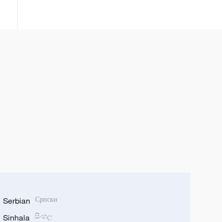
Serbian
Српски
Sinhala
සිංහල