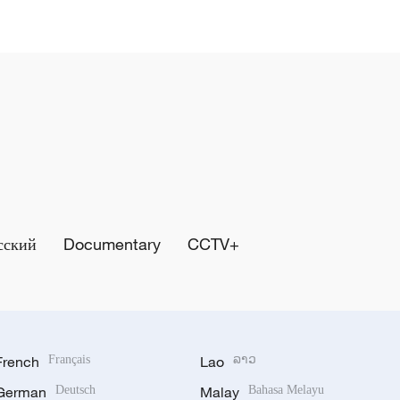
сский
Documentary
CCTV+
French
Français
Lao
ລາວ
German
Deutsch
Malay
Bahasa Melayu