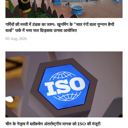
गर्मियों की मस्ती में ठंडक का जश्न: खुनमिंग के "सात रंगों वाला युन्नान हैप्पी
वर्ल्ड" पार्क में भव्य जल छिड़काव उत्सव आयोजित
03-Aug-2026