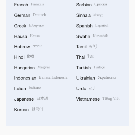
Filipino
Русский
Filipino
Russian
Français
Српски
French
Serbian
Deutsch
සිංහල
German
Sinhala
Ελληνικά
Español
Greek
Spanish
Hausa
Kiswahili
Hausa
Swahili
עברית
தமிழ்
Hebrew
Tamil
हिन्दी
ไทย
Hindi
Thai
Magyar
Türkçe
Hungarian
Turkish
Bahasa Indonesia
Українська
Indonesian
Ukrainian
Italiano
اردو
Italian
Urdu
日本語
Tiếng Việt
Japanese
Vietnamese
한국어
Korean