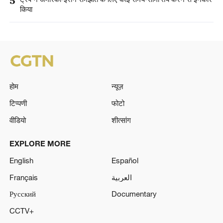
5
ट्रंप ने अमेरिका-ईरान समझौते के लिए कोई समय-सीमा तय करने से इनकार
किया
होम
न्यूज़
टिप्पणी
फोटो
वीडियो
शीत्सांग
EXPLORE MORE
English
Español
Français
العربية
Русский
Documentary