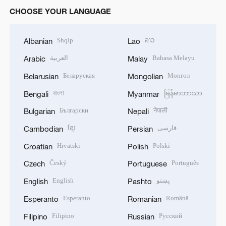
CCTV+
CHOOSE YOUR LANGUAGE
Shqip
ລາວ
Albanian
Lao
العربية
Bahasa Melayu
Arabic
Malay
Беларуская
Монгол
Belarusian
Mongolian
বাংলা
မြန်မာဘာသာ
Bengali
Myanmar
Български
नेपाली
Bulgarian
Nepali
ខ្មែរ
فارسی
Cambodian
Persian
Hrvatski
Polski
Croatian
Polish
Český
Português
Czech
Portuguese
English
پښتو
English
Pashto
Esperanto
Română
Esperanto
Romanian