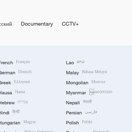
сский
Documentary
CCTV+
French
Français
Lao
ລາວ
German
Deutsch
Malay
Bahasa Melayu
Greek
Ελληνικά
Mongolian
Монгол
Hausa
Hausa
Myanmar
မြန်မာဘာသာ
Hebrew
עברית
Nepali
नेपाली
Hindi
हिन्दी
Persian
فارسی
Hungarian
Magyar
Polish
Polski
Bahasa Indonesia
Português