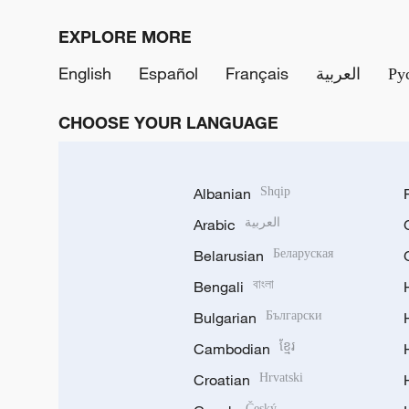
EXPLORE MORE
English
Español
Français
العربية
Ру
CHOOSE YOUR LANGUAGE
Albanian
Shqip
Arabic
العربية
Belarusian
Беларуская
Bengali
বাংলা
Bulgarian
Български
Cambodian
ខ្មែរ
Croatian
Hrvatski
Český