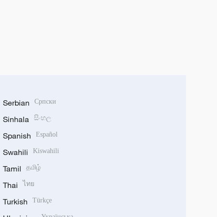
Serbian
Српски
Sinhala
සිංහල
Spanish
Español
Swahili
Kiswahili
Tamil
தமிழ்
Thai
ไทย
Turkish
Türkçe
Українська