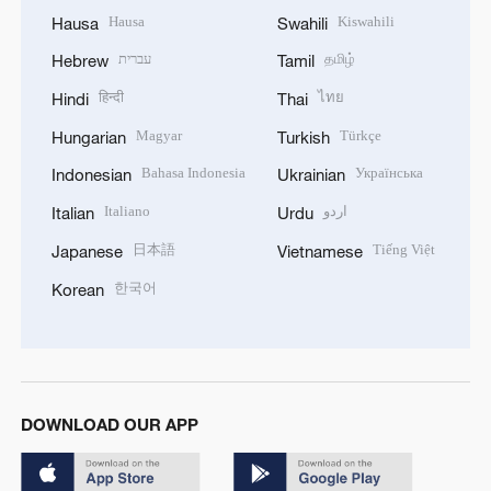
Hausa
Kiswahili
Hausa
Swahili
עברית
தமிழ்
Hebrew
Tamil
हिन्दी
ไทย
Hindi
Thai
Magyar
Türkçe
Hungarian
Turkish
Bahasa Indonesia
Українська
Indonesian
Ukrainian
Italiano
اردو
Italian
Urdu
日本語
Tiếng Việt
Japanese
Vietnamese
한국어
Korean
DOWNLOAD OUR APP