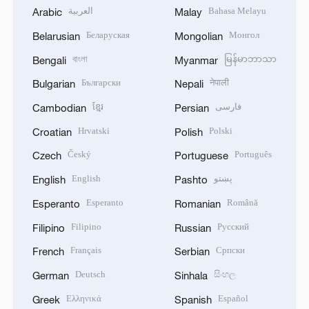
العربية
Bahasa Melayu
Arabic
Malay
Беларуская
Монгол
Belarusian
Mongolian
বাংলা
မြန်မာဘာသာ
Bengali
Myanmar
Български
नेपाली
Bulgarian
Nepali
ខ្មែរ
فارسی
Cambodian
Persian
Hrvatski
Polski
Croatian
Polish
Český
Português
Czech
Portuguese
English
پښتو
English
Pashto
Esperanto
Română
Esperanto
Romanian
Filipino
Русский
Filipino
Russian
Français
Српски
French
Serbian
Deutsch
සිංහල
German
Sinhala
Ελληνικά
Español
Greek
Spanish