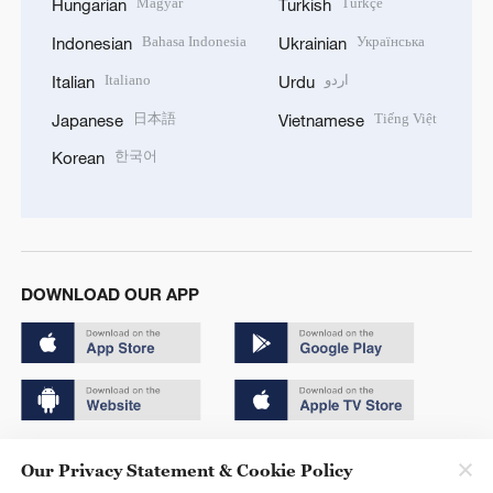
Magyar
Türkçe
Hungarian
Turkish
Bahasa Indonesia
Українська
Indonesian
Ukrainian
Italiano
اردو
Italian
Urdu
日本語
Tiếng Việt
Japanese
Vietnamese
한국어
Korean
DOWNLOAD OUR APP
Copyright © 2024 CGTN.
Our Privacy Statement & Cookie Policy
京ICP备20000184号