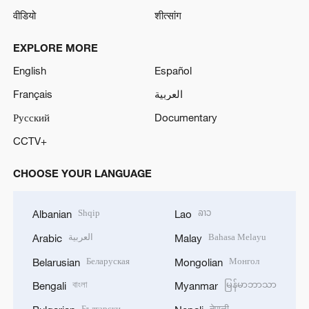
वीडियो
शीत्सांग
EXPLORE MORE
English
Español
Français
العربية
Русский
Documentary
CCTV+
CHOOSE YOUR LANGUAGE
Shqip
ລາວ
Albanian
Lao
العربية
Bahasa Melayu
Arabic
Malay
Беларуская
Монгол
Belarusian
Mongolian
বাংলা
မြန်မာဘာသာ
Bengali
Myanmar
Български
नेपाली