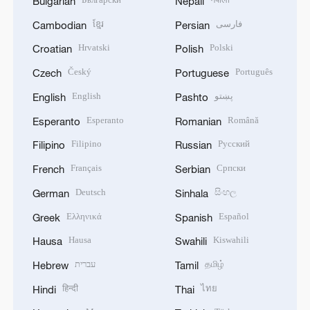
Bulgarian
Nepali
ខ្មែរ
فارسی
Cambodian
Persian
Hrvatski
Polski
Croatian
Polish
Český
Português
Czech
Portuguese
English
پښتو
English
Pashto
Esperanto
Română
Esperanto
Romanian
Filipino
Русский
Filipino
Russian
Français
Српски
French
Serbian
Deutsch
සිංහල
German
Sinhala
Ελληνικά
Español
Greek
Spanish
Hausa
Kiswahili
Hausa
Swahili
עברית
தமிழ்
Hebrew
Tamil
हिन्दी
ไทย
Hindi
Thai