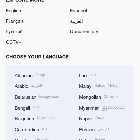
English
Español
Français
العربية
Русский
Documentary
CCTV+
CHOOSE YOUR LANGUAGE
Shqip
ລາວ
Albanian
Lao
العربية
Bahasa Melayu
Arabic
Malay
Беларуская
Монгол
Belarusian
Mongolian
বাংলা
မြန်မာဘာသာ
Bengali
Myanmar
Български
नेपाली
Bulgarian
Nepali
ខ្មែរ
فارسی
Cambodian
Persian
Hrvatski
Polski