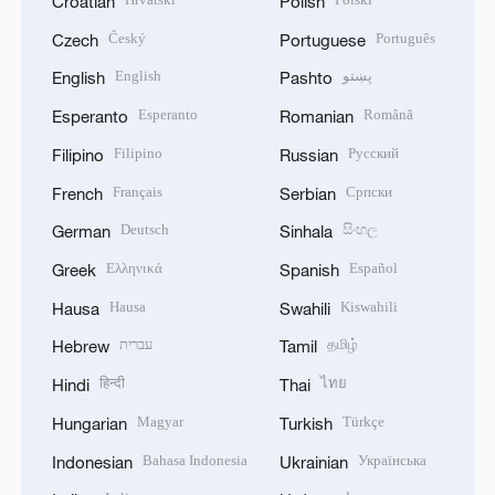
Croatian
Polish
Český
Português
Czech
Portuguese
English
پښتو
English
Pashto
Esperanto
Română
Esperanto
Romanian
Filipino
Русский
Filipino
Russian
Français
Српски
French
Serbian
Deutsch
සිංහල
German
Sinhala
Ελληνικά
Español
Greek
Spanish
Hausa
Kiswahili
Hausa
Swahili
עברית
தமிழ்
Hebrew
Tamil
हिन्दी
ไทย
Hindi
Thai
Magyar
Türkçe
Hungarian
Turkish
Bahasa Indonesia
Українська
Indonesian
Ukrainian