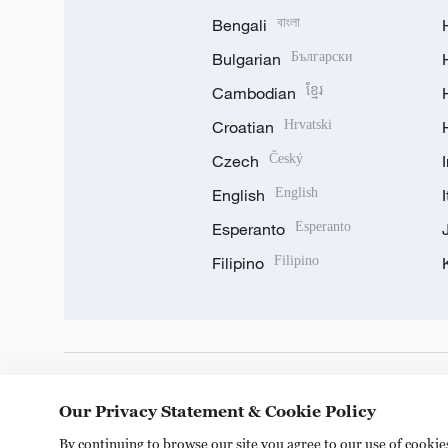
Bengali
বাংলা
Bulgarian
Български
Cambodian
ខ្មែរ
Croatian
Hrvatski
Czech
Český
English
English
Esperanto
Esperanto
Filipino
Filipino
DOWNLOAD OUR APP
Our Privacy Statement & Cookie Policy
By continuing to browse our site you agree to our use of cooki