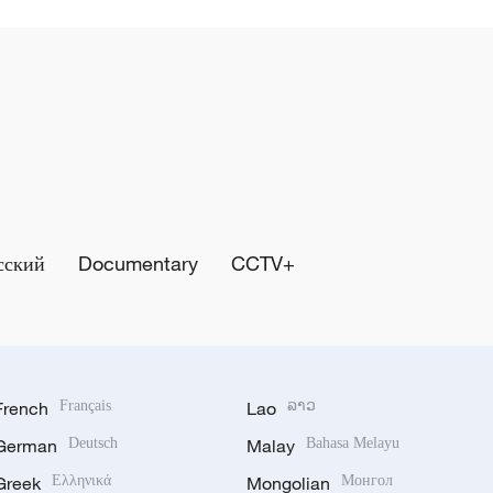
сский
Documentary
CCTV+
French
Français
Lao
ລາວ
German
Deutsch
Malay
Bahasa Melayu
Greek
Ελληνικά
Mongolian
Монгол