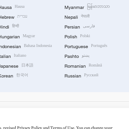
Hausa
Hausa
Myanmar
မြန်မာဘာသာ
Hebrew
עברית
Nepali
नेपाली
Hindi
हिन्दी
Persian
فارسی
Hungarian
Magyar
Polish
Polski
Indonesian
Bahasa Indonesia
Portuguese
Português
Italian
Italiano
Pashto
پښتو
Japanese
日本語
Romanian
Română
Korean
한국어
Russian
Русский
es, revised Privacy Policy and Terms of Use. You can change your