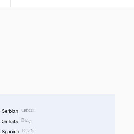
Serbian
Српски
Sinhala
සිංහල
Spanish
Español