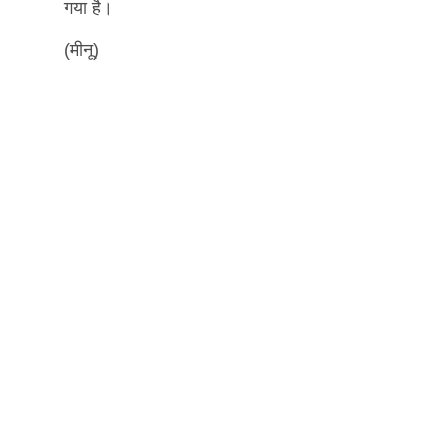
गया है।
(मीनू)