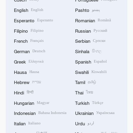
English
پښتو
English
Pashto
Esperanto
Română
Esperanto
Romanian
Filipino
Русский
Filipino
Russian
Français
Српски
French
Serbian
Deutsch
සිංහල
German
Sinhala
Ελληνικά
Español
Greek
Spanish
Hausa
Kiswahili
Hausa
Swahili
עברית
தமிழ்
Hebrew
Tamil
हिन्दी
ไทย
Hindi
Thai
Magyar
Türkçe
Hungarian
Turkish
Bahasa Indonesia
Українська
Indonesian
Ukrainian
Italiano
اردو
Italian
Urdu