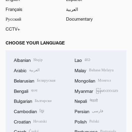
Français
العربية
Русский
Documentary
CCTV+
CHOOSE YOUR LANGUAGE
Shqip
ລາວ
Albanian
Lao
العربية
Bahasa Melayu
Arabic
Malay
Беларуская
Монгол
Belarusian
Mongolian
বাংলা
မြန်မာဘာသာ
Bengali
Myanmar
Български
नेपाली
Bulgarian
Nepali
ខ្មែរ
فارسی
Cambodian
Persian
Hrvatski
Polski
Croatian
Polish
Český
Português
Czech
Portuguese