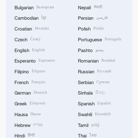
Български
नेपाली
Bulgarian
Nepali
ខ្មែរ
فارسی
Cambodian
Persian
Hrvatski
Polski
Croatian
Polish
Český
Português
Czech
Portuguese
English
پښتو
English
Pashto
Esperanto
Română
Esperanto
Romanian
Filipino
Русский
Filipino
Russian
Français
Српски
French
Serbian
Deutsch
සිංහල
German
Sinhala
Ελληνικά
Español
Greek
Spanish
Hausa
Kiswahili
Hausa
Swahili
עברית
தமிழ்
Hebrew
Tamil
हिन्दी
ไทย
Hindi
Thai