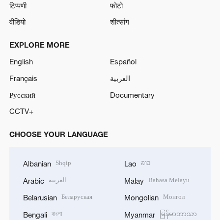
टिप्पणी
फोटो
वीडियो
शीत्सांग
EXPLORE MORE
English
Español
Français
العربية
Русский
Documentary
CCTV+
CHOOSE YOUR LANGUAGE
Shqip
ລາວ
Albanian
Lao
العربية
Bahasa Melayu
Arabic
Malay
Беларуская
Монгол
Belarusian
Mongolian
বাংলা
မြန်မာဘာသာ
Bengali
Myanmar