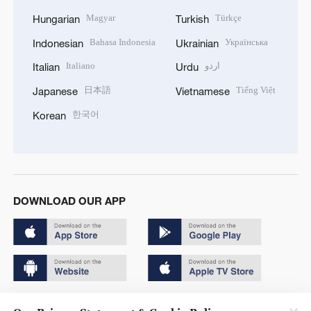
Magyar
Türkçe
Hungarian
Turkish
Bahasa Indonesia
Українська
Indonesian
Ukrainian
Italiano
اردو
Italian
Urdu
日本語
Tiếng Việt
Japanese
Vietnamese
한국어
Korean
DOWNLOAD OUR APP
Copyright © 2024 CGTN.