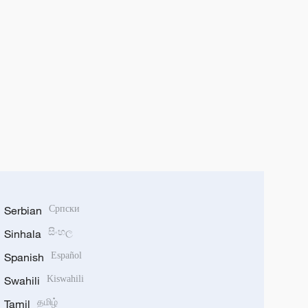
Serbian
Српски
Sinhala
සිංහල
Spanish
Español
Swahili
Kiswahili
Tamil
தமிழ்