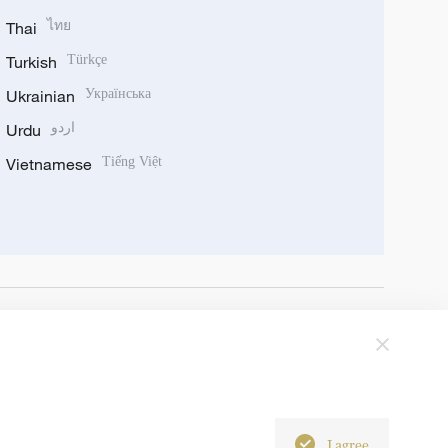
Thai
ไทย
Turkish
Türkçe
Ukrainian
Українська
Urdu
اردو
Vietnamese
Tiếng Việt
I agree