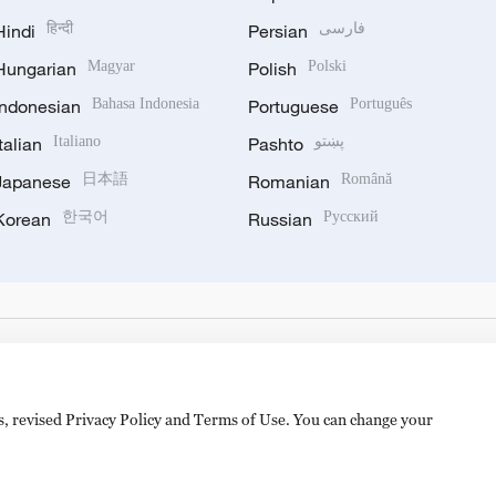
Hindi
हिन्दी
Persian
فارسی
Hungarian
Magyar
Polish
Polski
Indonesian
Bahasa Indonesia
Portuguese
Português
Italian
Italiano
Pashto
پښتو
Japanese
日本語
Romanian
Română
Korean
한국어
Russian
Русский
es, revised Privacy Policy and Terms of Use. You can change your