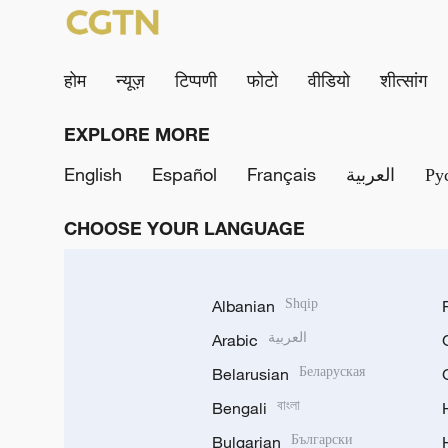
होम
न्यूज़
टिप्पणी
फोटो
वीडियो
शीत्सांग
EXPLORE MORE
English
Español
Français
العربية
Ру
CHOOSE YOUR LANGUAGE
Albanian
Shqip
Arabic
العربية
Belarusian
Беларуская
Bengali
বাংলা
Bulgarian
Български