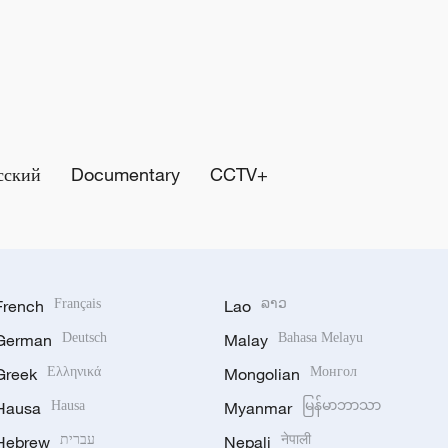
сский
Documentary
CCTV+
French
Français
Lao
ລາວ
German
Deutsch
Malay
Bahasa Melayu
Greek
Ελληνικά
Mongolian
Монгол
Hausa
Hausa
Myanmar
မြန်မာဘာသာ
Hebrew
עברית
Nepali
नेपाली