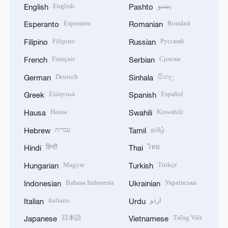
English
پښتو
English
Pashto
Esperanto
Română
Esperanto
Romanian
Filipino
Русский
Filipino
Russian
Français
Српски
French
Serbian
Deutsch
සිංහල
German
Sinhala
Ελληνικά
Español
Greek
Spanish
Hausa
Kiswahili
Hausa
Swahili
עברית
தமிழ்
Hebrew
Tamil
हिन्दी
ไทย
Hindi
Thai
Magyar
Türkçe
Hungarian
Turkish
Bahasa Indonesia
Українська
Indonesian
Ukrainian
Italiano
اردو
Italian
Urdu
日本語
Tiếng Việt
Japanese
Vietnamese