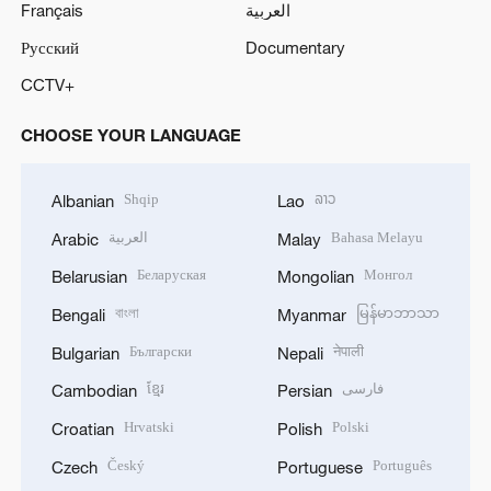
Français
العربية
Русский
Documentary
CCTV+
CHOOSE YOUR LANGUAGE
Shqip
ລາວ
Albanian
Lao
العربية
Bahasa Melayu
Arabic
Malay
Беларуская
Монгол
Belarusian
Mongolian
বাংলা
မြန်မာဘာသာ
Bengali
Myanmar
Български
नेपाली
Bulgarian
Nepali
ខ្មែរ
فارسی
Cambodian
Persian
Hrvatski
Polski
Croatian
Polish
Český
Português
Czech
Portuguese