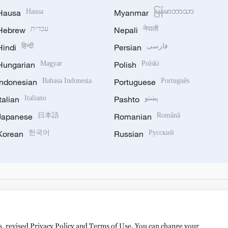
Hausa
Hausa
Myanmar
မြန်မာဘာသာ
Hebrew
עברית
Nepali
नेपाली
Hindi
हिन्दी
Persian
فارسی
Hungarian
Magyar
Polish
Polski
Indonesian
Bahasa Indonesia
Portuguese
Português
Italian
Italiano
Pashto
پښتو
Japanese
日本語
Romanian
Română
Korean
한국어
Russian
Русский
es, revised Privacy Policy and Terms of Use. You can change your