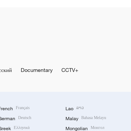
сский
Documentary
CCTV+
French
Français
Lao
ລາວ
German
Deutsch
Malay
Bahasa Melayu
Greek
Ελληνικά
Mongolian
Монгол