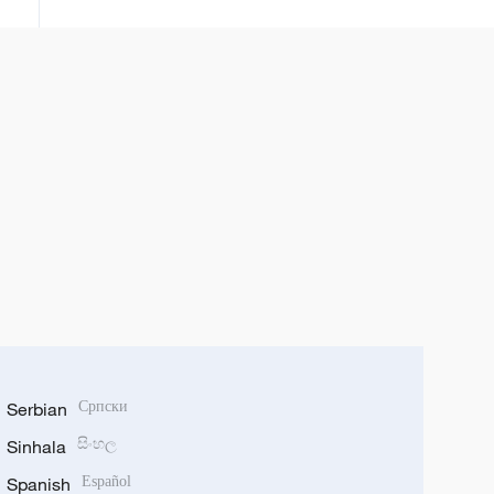
Serbian
Српски
Sinhala
සිංහල
Spanish
Español