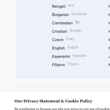
Bengali
বাংলা
Bulgarian
Български
Cambodian
ខ្មែរ
Croatian
Hrvatski
Czech
Český
English
English
Esperanto
Esperanto
Filipino
Filipino
DOWNLOAD OUR APP
Our Privacy Statement & Cookie Policy
By continuing to browse our site you agree to our use of cooki