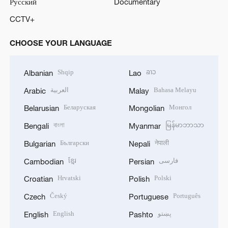
Русский
Documentary
CCTV+
CHOOSE YOUR LANGUAGE
Shqip
ລາວ
Albanian
Lao
العربية
Bahasa Melayu
Arabic
Malay
Беларуская
Монгол
Belarusian
Mongolian
বাংলা
မြန်မာဘာသာ
Bengali
Myanmar
Български
नेपाली
Bulgarian
Nepali
ខ្មែរ
فارسی
Cambodian
Persian
Hrvatski
Polski
Croatian
Polish
Český
Português
Czech
Portuguese
English
پښتو
English
Pashto