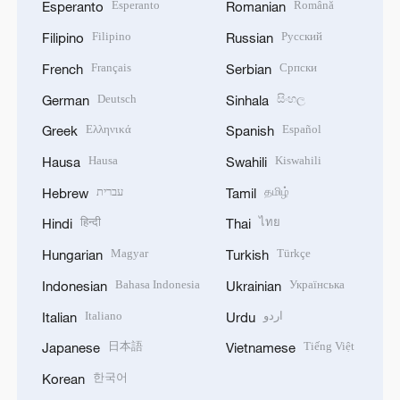
Esperanto
Română
Esperanto
Romanian
Filipino
Русский
Filipino
Russian
Français
Српски
French
Serbian
Deutsch
සිංහල
German
Sinhala
Ελληνικά
Español
Greek
Spanish
Hausa
Kiswahili
Hausa
Swahili
עברית
தமிழ்
Hebrew
Tamil
हिन्दी
ไทย
Hindi
Thai
Magyar
Türkçe
Hungarian
Turkish
Bahasa Indonesia
Українська
Indonesian
Ukrainian
Italiano
اردو
Italian
Urdu
日本語
Tiếng Việt
Japanese
Vietnamese
한국어
Korean