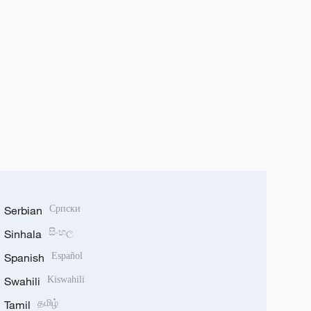
Serbian
Српски
Sinhala
සිංහල
Spanish
Español
Swahili
Kiswahili
Tamil
தமிழ்