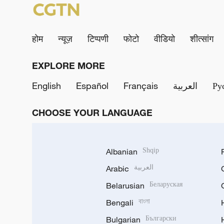
होम
न्यूज़
टिप्पणी
फोटो
वीडियो
शीत्सांग
EXPLORE MORE
English
Español
Français
العربية
Ру
CHOOSE YOUR LANGUAGE
Albanian
Shqip
Arabic
العربية
Belarusian
Беларуская
Bengali
বাংলা
Bulgarian
Български