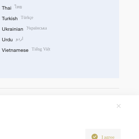
Thai
ไทย
Turkish
Türkçe
Ukrainian
Українська
Urdu
اردو
Vietnamese
Tiếng Việt
I agree
6