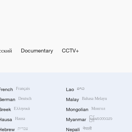
сский
Documentary
CCTV+
French
Français
Lao
ລາວ
German
Deutsch
Malay
Bahasa Melayu
Greek
Ελληνικά
Mongolian
Монгол
Hausa
Hausa
Myanmar
မြန်မာဘာသာ
Hebrew
עברית
Nepali
नेपाली