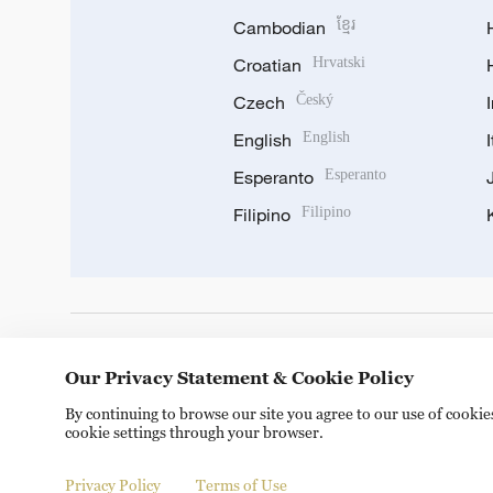
Cambodian
ខ្មែរ
Croatian
Hrvatski
Czech
Český
English
English
Esperanto
Esperanto
Filipino
Filipino
DOWNLOAD OUR APP
Our Privacy Statement & Cookie Policy
By continuing to browse our site you agree to our use of cooki
cookie settings through your browser.
Privacy Policy
Terms of Use
Copyright © 2024 CGTN.
京ICP备20000184号
京公网安