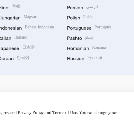
Hindi
हिन्दी
Persian
فارسی
Hungarian
Magyar
Polish
Polski
Indonesian
Bahasa Indonesia
Portuguese
Português
Italian
Italiano
Pashto
پښتو
Japanese
日本語
Romanian
Română
Korean
한국어
Russian
Русский
es, revised Privacy Policy and Terms of Use. You can change your
备 11010502050052号
Disinformation report hotline: 010-8506146