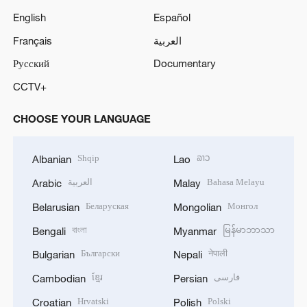
English
Español
Français
العربية
Русский
Documentary
CCTV+
CHOOSE YOUR LANGUAGE
Shqip
ລາວ
Albanian
Lao
العربية
Bahasa Melayu
Arabic
Malay
Беларуская
Монгол
Belarusian
Mongolian
বাংলা
မြန်မာဘာသာ
Bengali
Myanmar
Български
नेपाली
Bulgarian
Nepali
ខ្មែរ
فارسی
Cambodian
Persian
Hrvatski
Polski
Croatian
Polish