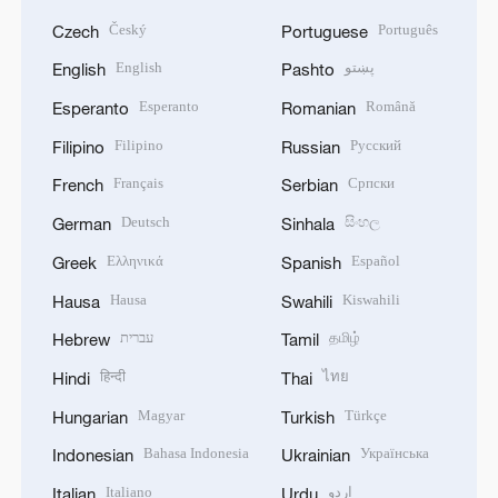
Český
Português
Czech
Portuguese
English
پښتو
English
Pashto
Esperanto
Română
Esperanto
Romanian
Filipino
Русский
Filipino
Russian
Français
Српски
French
Serbian
Deutsch
සිංහල
German
Sinhala
Ελληνικά
Español
Greek
Spanish
Hausa
Kiswahili
Hausa
Swahili
עברית
தமிழ்
Hebrew
Tamil
हिन्दी
ไทย
Hindi
Thai
Magyar
Türkçe
Hungarian
Turkish
Bahasa Indonesia
Українська
Indonesian
Ukrainian
Italiano
اردو
Italian
Urdu