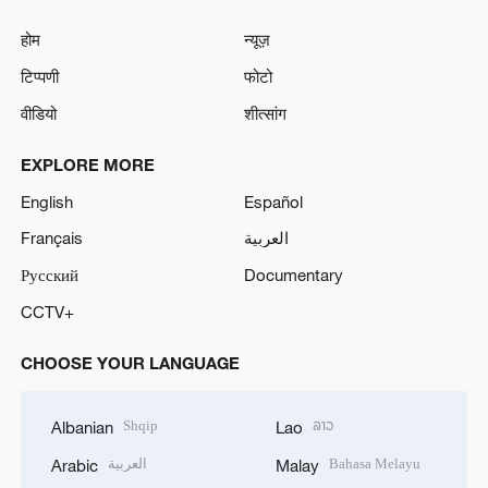
होम
न्यूज़
टिप्पणी
फोटो
वीडियो
शीत्सांग
EXPLORE MORE
English
Español
Français
العربية
Русский
Documentary
CCTV+
CHOOSE YOUR LANGUAGE
Shqip
ລາວ
Albanian
Lao
العربية
Bahasa Melayu
Arabic
Malay