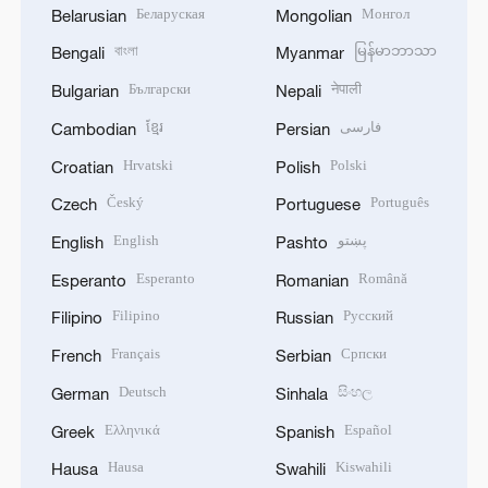
Беларуская
Монгол
Belarusian
Mongolian
বাংলা
မြန်မာဘာသာ
Bengali
Myanmar
Български
नेपाली
Bulgarian
Nepali
ខ្មែរ
فارسی
Cambodian
Persian
Hrvatski
Polski
Croatian
Polish
Český
Português
Czech
Portuguese
English
پښتو
English
Pashto
Esperanto
Română
Esperanto
Romanian
Filipino
Русский
Filipino
Russian
Français
Српски
French
Serbian
Deutsch
සිංහල
German
Sinhala
Ελληνικά
Español
Greek
Spanish
Hausa
Kiswahili
Hausa
Swahili