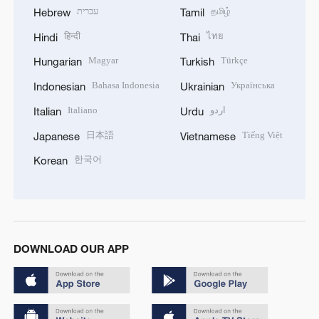
עברית
தமிழ்
Hebrew
Tamil
हिन्दी
ไทย
Hindi
Thai
Magyar
Türkçe
Hungarian
Turkish
Bahasa Indonesia
Українська
Indonesian
Ukrainian
Italiano
اردو
Italian
Urdu
日本語
Tiếng Việt
Japanese
Vietnamese
한국어
Korean
DOWNLOAD OUR APP