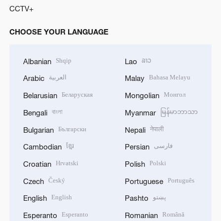
CCTV+
CHOOSE YOUR LANGUAGE
Shqip
ລາວ
Albanian
Lao
العربية
Bahasa Melayu
Arabic
Malay
Беларуская
Монгол
Belarusian
Mongolian
বাংলা
မြန်မာဘာသာ
Bengali
Myanmar
Български
नेपाली
Bulgarian
Nepali
ខ្មែរ
فارسی
Cambodian
Persian
Hrvatski
Polski
Croatian
Polish
Český
Português
Czech
Portuguese
English
پښتو
English
Pashto
Esperanto
Română
Esperanto
Romanian