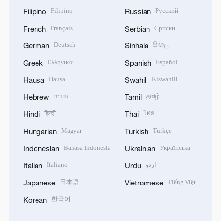
Filipino
Русский
Filipino
Russian
Français
Српски
French
Serbian
Deutsch
සිංහල
German
Sinhala
Ελληνικά
Español
Greek
Spanish
Hausa
Kiswahili
Hausa
Swahili
עברית
தமிழ்
Hebrew
Tamil
हिन्दी
ไทย
Hindi
Thai
Magyar
Türkçe
Hungarian
Turkish
Bahasa Indonesia
Українська
Indonesian
Ukrainian
Italiano
اردو
Italian
Urdu
日本語
Tiếng Việt
Japanese
Vietnamese
한국어
Korean