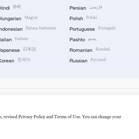
Hindi
हिन्दी
Persian
فارسی
Hungarian
Magyar
Polish
Polski
Indonesian
Bahasa Indonesia
Portuguese
Português
Italian
Italiano
Pashto
پښتو
Japanese
日本語
Romanian
Română
Korean
한국어
Russian
Русский
es, revised Privacy Policy and Terms of Use. You can change your
备 11010502050052号
Disinformation report hotline: 010-8506146