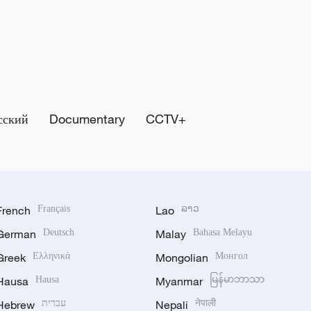
сский
Documentary
CCTV+
French
Français
Lao
ລາວ
German
Deutsch
Malay
Bahasa Melayu
Greek
Ελληνικά
Mongolian
Монгол
Hausa
Hausa
Myanmar
မြန်မာဘာသာ
Hebrew
עברית
Nepali
नेपाली