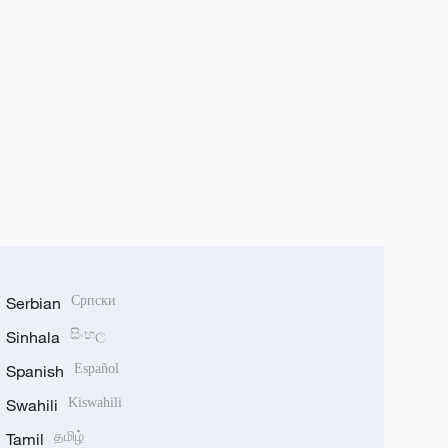
Serbian
Српски
Sinhala
සිංහල
Spanish
Español
Swahili
Kiswahili
Tamil
தமிழ்