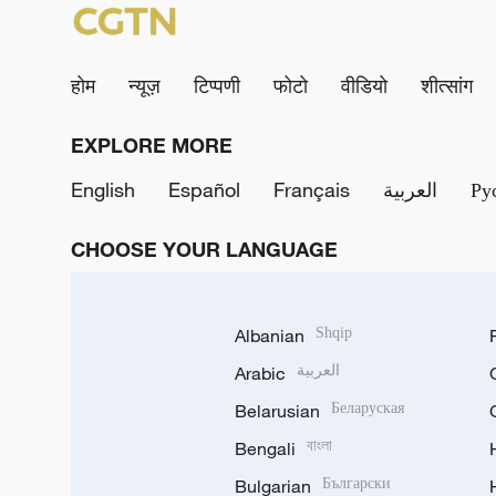
होम
न्यूज़
टिप्पणी
फोटो
वीडियो
शीत्सांग
EXPLORE MORE
English
Español
Français
العربية
Ру
CHOOSE YOUR LANGUAGE
Albanian
Shqip
Arabic
العربية
Belarusian
Беларуская
Bengali
বাংলা
Bulgarian
Български