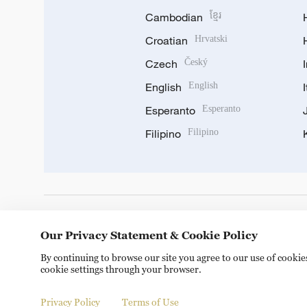
Cambodian
ខ្មែរ
Croatian
Hrvatski
Czech
Český
English
English
Esperanto
Esperanto
Filipino
Filipino
DOWNLOAD OUR APP
Our Privacy Statement & Cookie Policy
By continuing to browse our site you agree to our use of cooki
cookie settings through your browser.
Privacy Policy
Terms of Use
Copyright © 2024 CGTN.
京ICP备20000184号
京公网安