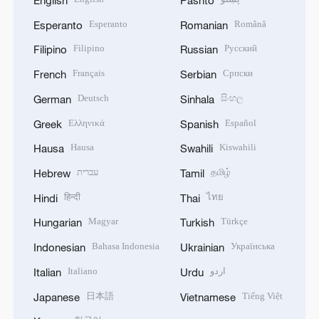
Esperanto
Română
Esperanto
Romanian
Filipino
Русский
Filipino
Russian
Français
Српски
French
Serbian
Deutsch
සිංහල
German
Sinhala
Ελληνικά
Español
Greek
Spanish
Hausa
Kiswahili
Hausa
Swahili
עברית
தமிழ்
Hebrew
Tamil
हिन्दी
ไทย
Hindi
Thai
Magyar
Türkçe
Hungarian
Turkish
Bahasa Indonesia
Українська
Indonesian
Ukrainian
Italiano
اردو
Italian
Urdu
日本語
Tiếng Việt
Japanese
Vietnamese