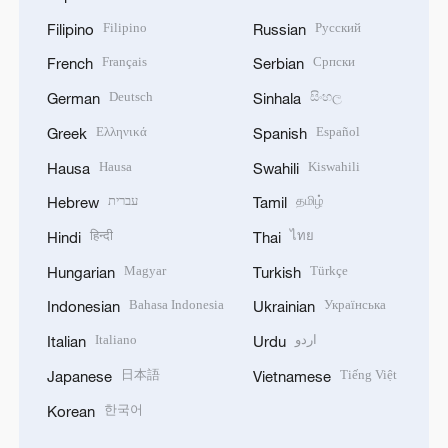
Filipino
Русский
Filipino
Russian
Français
Српски
French
Serbian
Deutsch
සිංහල
German
Sinhala
Ελληνικά
Español
Greek
Spanish
Hausa
Kiswahili
Hausa
Swahili
עברית
தமிழ்
Hebrew
Tamil
हिन्दी
ไทย
Hindi
Thai
Magyar
Türkçe
Hungarian
Turkish
Bahasa Indonesia
Українська
Indonesian
Ukrainian
Italiano
اردو
Italian
Urdu
日本語
Tiếng Việt
Japanese
Vietnamese
한국어
Korean