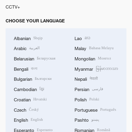
CCTV+
CHOOSE YOUR LANGUAGE
Shqip
ລາວ
Albanian
Lao
العربية
Bahasa Melayu
Arabic
Malay
Беларуская
Монгол
Belarusian
Mongolian
বাংলা
မြန်မာဘာသာ
Bengali
Myanmar
Български
नेपाली
Bulgarian
Nepali
ខ្មែរ
فارسی
Cambodian
Persian
Hrvatski
Polski
Croatian
Polish
Český
Português
Czech
Portuguese
English
پښتو
English
Pashto
Esperanto
Română
Esperanto
Romanian