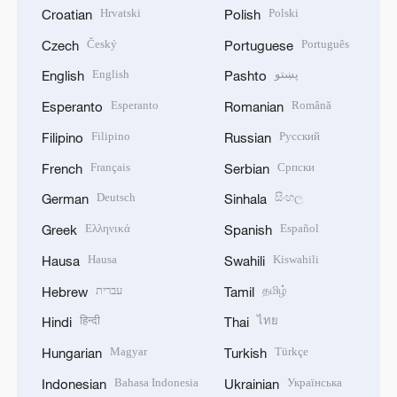
Hrvatski
Polski
Croatian
Polish
Český
Português
Czech
Portuguese
English
پښتو
English
Pashto
Esperanto
Română
Esperanto
Romanian
Filipino
Русский
Filipino
Russian
Français
Српски
French
Serbian
Deutsch
සිංහල
German
Sinhala
Ελληνικά
Español
Greek
Spanish
Hausa
Kiswahili
Hausa
Swahili
עברית
தமிழ்
Hebrew
Tamil
हिन्दी
ไทย
Hindi
Thai
Magyar
Türkçe
Hungarian
Turkish
Bahasa Indonesia
Українська
Indonesian
Ukrainian