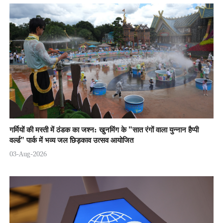
गर्मियों की मस्ती में ठंडक का जश्न: खुनमिंग के "सात रंगों वाला युन्नान हैप्पी
वर्ल्ड" पार्क में भव्य जल छिड़काव उत्सव आयोजित
03-Aug-2026