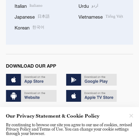
Italiano
اردو
Italian
Urdu
日本語
Tiếng Việt
Japanese
Vietnamese
한국어
Korean
DOWNLOAD OUR APP
Copyright © 2024 CGTN.
Our Privacy Statement & Cookie Policy
京ICP备20000184号
By continuing to browse our site you agree to our use of cookies, revised
Privacy Policy and Terms of Use. You can change your cookie settings
京公网安备 11010502050052号
through your browser.