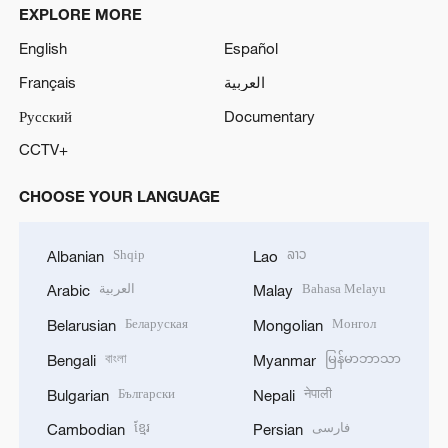
EXPLORE MORE
English
Español
Français
العربية
Русский
Documentary
CCTV+
CHOOSE YOUR LANGUAGE
Shqip
ລາວ
Albanian
Lao
العربية
Bahasa Melayu
Arabic
Malay
Беларуская
Монгол
Belarusian
Mongolian
বাংলা
မြန်မာဘာသာ
Bengali
Myanmar
Български
नेपाली
Bulgarian
Nepali
ខ្មែរ
فارسی
Cambodian
Persian