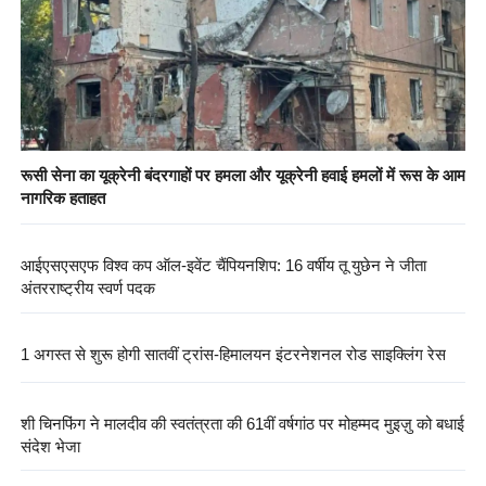
रूसी सेना का यूक्रेनी बंदरगाहों पर हमला और यूक्रेनी हवाई हमलों में रूस के आम
नागरिक हताहत
आईएसएसएफ विश्व कप ऑल-इवेंट चैंपियनशिप: 16 वर्षीय तू युछेन ने जीता
अंतरराष्ट्रीय स्वर्ण पदक
1 अगस्त से शुरू होगी सातवीं ट्रांस-हिमालयन इंटरनेशनल रोड साइक्लिंग रेस
शी चिनफिंग ने मालदीव की स्वतंत्रता की 61वीं वर्षगांठ पर मोहम्मद मुइज़ु को बधाई
संदेश भेजा
इस साल के पूर्वार्द्ध में चीन में नवीन ऊर्जा वाले भारी ट्रकों बिक्री 78.6 प्रतिशत