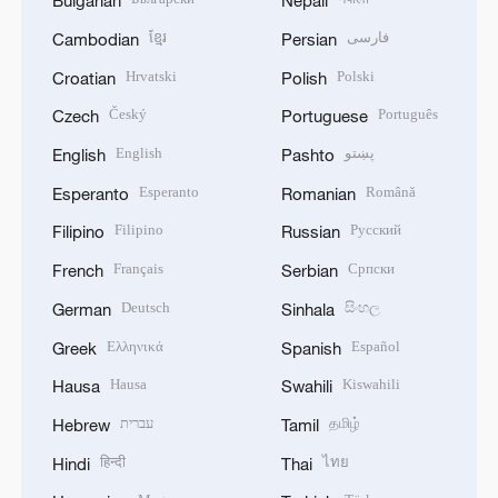
Hrvatski
Polski
Croatian
Polish
Český
Português
Czech
Portuguese
English
پښتو
English
Pashto
Esperanto
Română
Esperanto
Romanian
Filipino
Русский
Filipino
Russian
Français
Српски
French
Serbian
Deutsch
සිංහල
German
Sinhala
Ελληνικά
Español
Greek
Spanish
Hausa
Kiswahili
Hausa
Swahili
עברית
தமிழ்
Hebrew
Tamil
हिन्दी
ไทย
Hindi
Thai
Magyar
Türkçe
Hungarian
Turkish
Bahasa Indonesia
Українська
Indonesian
Ukrainian