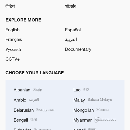
EXPLORE MORE
English
Español
Français
العربية
Русский
Documentary
CCTV+
CHOOSE YOUR LANGUAGE
Shqip
ລາວ
Albanian
Lao
العربية
Bahasa Melayu
Arabic
Malay
Беларуская
Монгол
Belarusian
Mongolian
বাংলা
မြန်မာဘာသာ
Bengali
Myanmar
Български
नेपाली
Bulgarian
Nepali
ខ្មែរ
فارسی
Cambodian
Persian