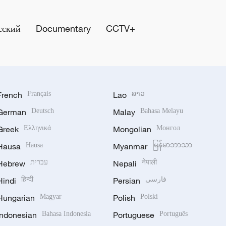
сский
Documentary
CCTV+
French
Français
Lao
ລາວ
German
Deutsch
Malay
Bahasa Melayu
Greek
Ελληνικά
Mongolian
Монгол
Hausa
Hausa
Myanmar
မြန်မာဘာသာ
Hebrew
עברית
Nepali
नेपाली
Hindi
हिन्दी
Persian
فارسی
Hungarian
Magyar
Polish
Polski
Indonesian
Bahasa Indonesia
Portuguese
Português