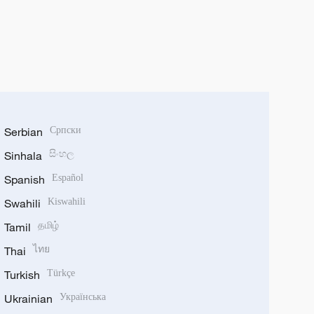
Serbian
Српски
Sinhala
සිංහල
Spanish
Español
Swahili
Kiswahili
Tamil
தமிழ்
Thai
ไทย
Turkish
Türkçe
Ukrainian
Українська