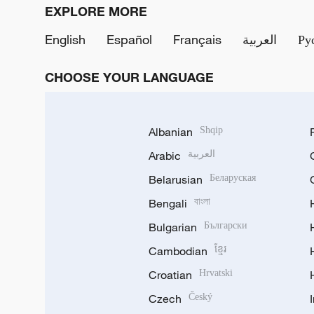
EXPLORE MORE
English
Español
Français
العربية
Ру
CHOOSE YOUR LANGUAGE
Albanian
Shqip
Arabic
العربية
Belarusian
Беларуская
Bengali
বাংলা
Bulgarian
Български
Cambodian
ខ្មែរ
Croatian
Hrvatski
Czech
Český