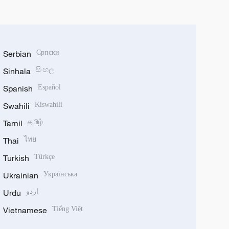
Serbian
Српски
Sinhala
සිංහල
Spanish
Español
Swahili
Kiswahili
Tamil
தமிழ்
Thai
ไทย
Turkish
Türkçe
Ukrainian
Українська
Urdu
اردو
Vietnamese
Tiếng Việt