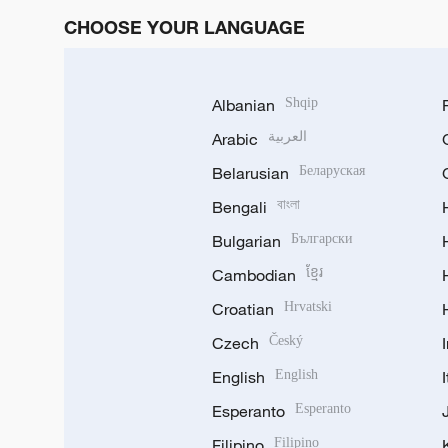
CHOOSE YOUR LANGUAGE
Albanian
Shqip
Arabic
العربية
Belarusian
Беларуская
Bengali
বাংলা
Bulgarian
Български
Cambodian
ខ្មែរ
Croatian
Hrvatski
Czech
Český
English
English
Esperanto
Esperanto
Filipino
Filipino