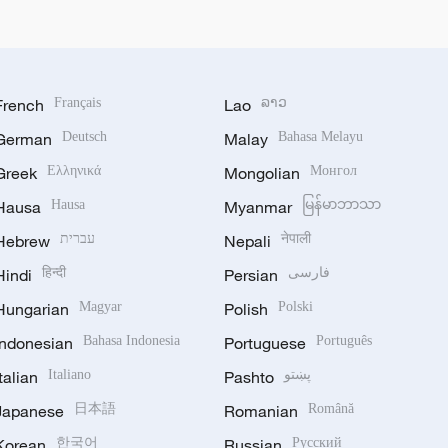
French
Français
Lao
ລາວ
German
Deutsch
Malay
Bahasa Melayu
Greek
Ελληνικά
Mongolian
Монгол
Hausa
Hausa
Myanmar
မြန်မာဘာသာ
Hebrew
עברית
Nepali
नेपाली
Hindi
हिन्दी
Persian
فارسی
Hungarian
Magyar
Polish
Polski
Indonesian
Bahasa Indonesia
Portuguese
Português
Italian
Italiano
Pashto
پښتو
Japanese
日本語
Romanian
Română
Korean
한국어
Russian
Русский