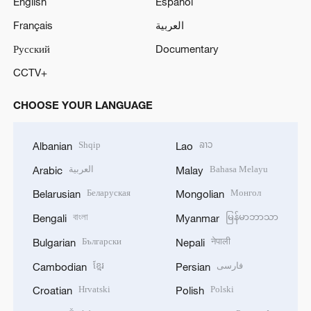
English
Español
Français
العربية
Русский
Documentary
CCTV+
CHOOSE YOUR LANGUAGE
Shqip
ລາວ
Albanian
Lao
العربية
Bahasa Melayu
Arabic
Malay
Беларуская
Монгол
Belarusian
Mongolian
বাংলা
မြန်မာဘာသာ
Bengali
Myanmar
Български
नेपाली
Bulgarian
Nepali
ខ្មែរ
فارسی
Cambodian
Persian
Hrvatski
Polski
Croatian
Polish