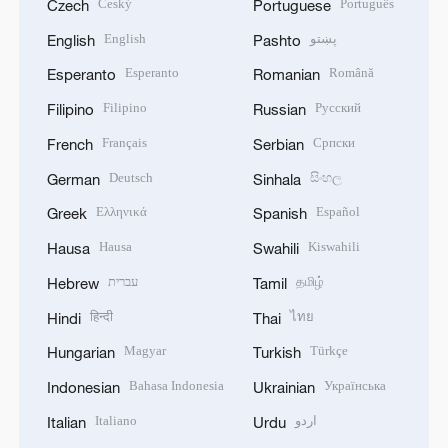
Český
Português
Czech
Portuguese
English
پښتو
English
Pashto
Esperanto
Română
Esperanto
Romanian
Filipino
Русский
Filipino
Russian
Français
Српски
French
Serbian
Deutsch
සිංහල
German
Sinhala
Ελληνικά
Español
Greek
Spanish
Hausa
Kiswahili
Hausa
Swahili
עברית
தமிழ்
Hebrew
Tamil
हिन्दी
ไทย
Hindi
Thai
Magyar
Türkçe
Hungarian
Turkish
Bahasa Indonesia
Українська
Indonesian
Ukrainian
Italiano
اردو
Italian
Urdu