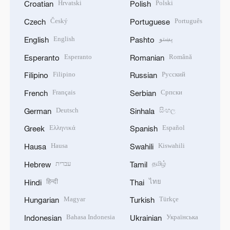
Hrvatski
Polski
Croatian
Polish
Český
Português
Czech
Portuguese
English
پښتو
English
Pashto
Esperanto
Română
Esperanto
Romanian
Filipino
Русский
Filipino
Russian
Français
Српски
French
Serbian
Deutsch
සිංහල
German
Sinhala
Ελληνικά
Español
Greek
Spanish
Hausa
Kiswahili
Hausa
Swahili
עברית
தமிழ்
Hebrew
Tamil
हिन्दी
ไทย
Hindi
Thai
Magyar
Türkçe
Hungarian
Turkish
Bahasa Indonesia
Українська
Indonesian
Ukrainian