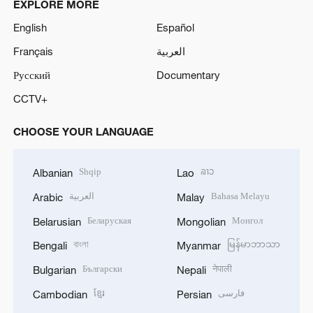
EXPLORE MORE
English
Español
Français
العربية
Русский
Documentary
CCTV+
CHOOSE YOUR LANGUAGE
Shqip
ລາວ
Albanian
Lao
العربية
Bahasa Melayu
Arabic
Malay
Беларуская
Монгол
Belarusian
Mongolian
বাংলা
မြန်မာဘာသာ
Bengali
Myanmar
Български
नेपाली
Bulgarian
Nepali
ខ្មែរ
فارسی
Cambodian
Persian