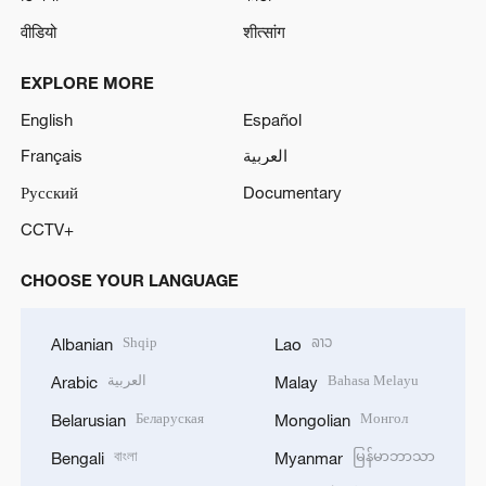
वीडियो
शीत्सांग
EXPLORE MORE
English
Español
Français
العربية
Русский
Documentary
CCTV+
CHOOSE YOUR LANGUAGE
Shqip
ລາວ
Albanian
Lao
العربية
Bahasa Melayu
Arabic
Malay
Беларуская
Монгол
Belarusian
Mongolian
বাংলা
မြန်မာဘာသာ
Bengali
Myanmar