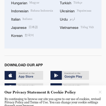
Magyar
Türkçe
Hungarian
Turkish
Bahasa Indonesia
Українська
Indonesian
Ukrainian
Italiano
اردو
Italian
Urdu
日本語
Tiếng Việt
Japanese
Vietnamese
한국어
Korean
DOWNLOAD OUR APP
Our Privacy Statement & Cookie Policy
By continuing to browse our site you agree to our use of cookies, revised
Copyright © 2024 CGTN.
Privacy Policy and Terms of Use. You can change your cookie settings
through your browser.