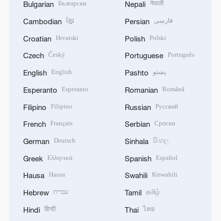
Български
नेपाली
Bulgarian
Nepali
ខ្មែរ
فارسی
Cambodian
Persian
Hrvatski
Polski
Croatian
Polish
Český
Português
Czech
Portuguese
English
پښتو
English
Pashto
Esperanto
Română
Esperanto
Romanian
Filipino
Русский
Filipino
Russian
Français
Српски
French
Serbian
Deutsch
සිංහල
German
Sinhala
Ελληνικά
Español
Greek
Spanish
Hausa
Kiswahili
Hausa
Swahili
עברית
தமிழ்
Hebrew
Tamil
हिन्दी
ไทย
Hindi
Thai