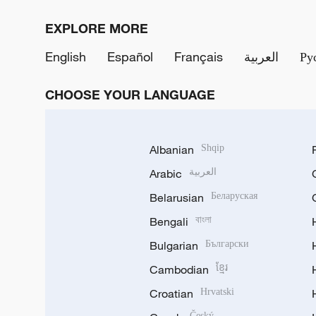
EXPLORE MORE
English
Español
Français
العربية
Ру
CHOOSE YOUR LANGUAGE
Albanian
Shqip
Arabic
العربية
Belarusian
Беларуская
Bengali
বাংলা
Bulgarian
Български
Cambodian
ខ្មែរ
Croatian
Hrvatski
Český