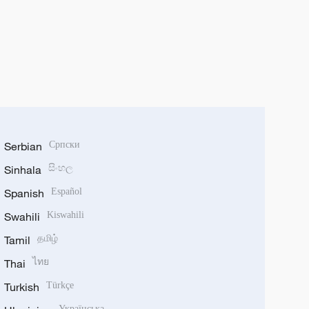
Serbian
Српски
Sinhala
සිංහල
Spanish
Español
Swahili
Kiswahili
Tamil
தமிழ்
Thai
ไทย
Turkish
Türkçe
Українська