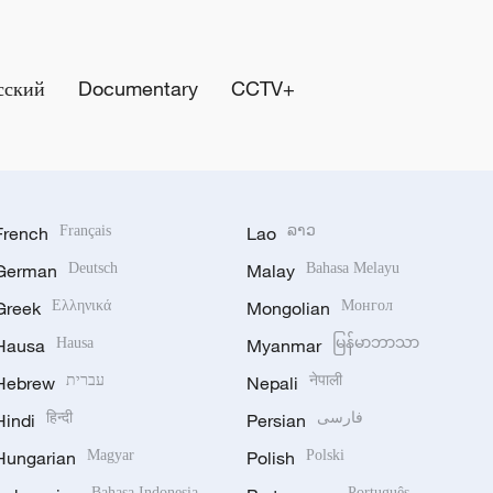
сский
Documentary
CCTV+
French
Français
Lao
ລາວ
German
Deutsch
Malay
Bahasa Melayu
Greek
Ελληνικά
Mongolian
Монгол
Hausa
Hausa
Myanmar
မြန်မာဘာသာ
Hebrew
עברית
Nepali
नेपाली
Hindi
हिन्दी
Persian
فارسی
Hungarian
Magyar
Polish
Polski
Bahasa Indonesia
Português