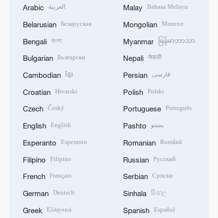
العربية
Bahasa Melayu
Arabic
Malay
Беларуская
Монгол
Belarusian
Mongolian
বাংলা
မြန်မာဘာသာ
Bengali
Myanmar
Български
नेपाली
Bulgarian
Nepali
ខ្មែរ
فارسی
Cambodian
Persian
Hrvatski
Polski
Croatian
Polish
Český
Português
Czech
Portuguese
English
پښتو
English
Pashto
Esperanto
Română
Esperanto
Romanian
Filipino
Русский
Filipino
Russian
Français
Српски
French
Serbian
Deutsch
සිංහල
German
Sinhala
Ελληνικά
Español
Greek
Spanish