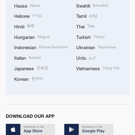
Hausa
Kiswahili
Hausa
Swahili
עברית
தமிழ்
Hebrew
Tamil
हिन्दी
ไทย
Hindi
Thai
Magyar
Türkçe
Hungarian
Turkish
Bahasa Indonesia
Українська
Indonesian
Ukrainian
Italiano
اردو
Italian
Urdu
日本語
Tiếng Việt
Japanese
Vietnamese
한국어
Korean
DOWNLOAD OUR APP