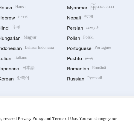
Hausa
Hausa
Myanmar
မြန်မာဘာသာ
Hebrew
עברית
Nepali
नेपाली
Hindi
हिन्दी
Persian
فارسی
Hungarian
Magyar
Polish
Polski
Indonesian
Bahasa Indonesia
Portuguese
Português
Italian
Italiano
Pashto
پښتو
Japanese
日本語
Romanian
Română
Korean
한국어
Russian
Русский
es, revised Privacy Policy and Terms of Use. You can change your