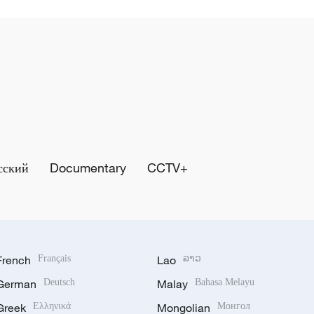
сский
Documentary
CCTV+
French
Français
Lao
ລາວ
German
Deutsch
Malay
Bahasa Melayu
Greek
Ελληνικά
Mongolian
Монгол