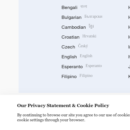
Bengali
বাংলা
Bulgarian
Български
Cambodian
ខ្មែរ
Croatian
Hrvatski
Czech
Český
English
English
Esperanto
Esperanto
Filipino
Filipino
Our Privacy Statement & Cookie Policy
DOWNLOAD OUR APP
By continuing to browse our site you agree to our use of cooki
cookie settings through your browser.