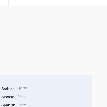
Serbian
Српски
Sinhala
සිංහල
Spanish
Español