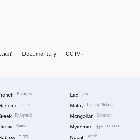
сский
Documentary
CCTV+
French
Français
Lao
ລາວ
German
Deutsch
Malay
Bahasa Melayu
Greek
Ελληνικά
Mongolian
Монгол
Hausa
Hausa
Myanmar
မြန်မာဘာသာ
Hebrew
עברית
Nepali
नेपाली