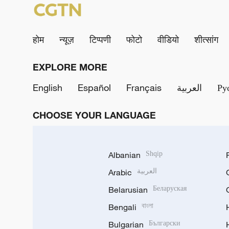
होम
न्यूज़
टिप्पणी
फोटो
वीडियो
शीत्सांग
EXPLORE MORE
English
Español
Français
العربية
Ру
CHOOSE YOUR LANGUAGE
Albanian
Shqip
Arabic
العربية
Belarusian
Беларуская
Bengali
বাংলা
Bulgarian
Български