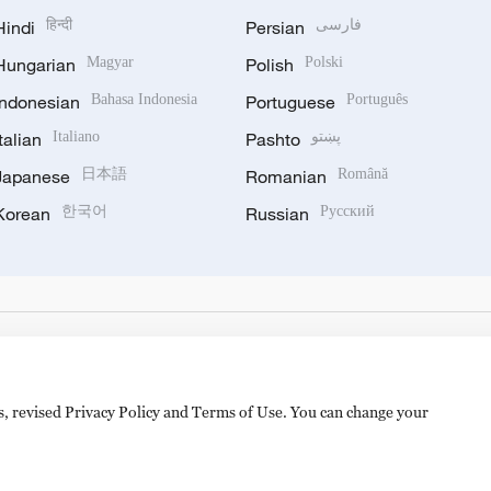
Hindi
हिन्दी
Persian
فارسی
Hungarian
Magyar
Polish
Polski
Indonesian
Bahasa Indonesia
Portuguese
Português
Italian
Italiano
Pashto
پښتو
Japanese
日本語
Romanian
Română
Korean
한국어
Russian
Русский
es, revised Privacy Policy and Terms of Use. You can change your
备 11010502050052号
Disinformation report hotline: 010-8506146