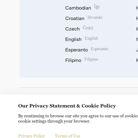
Cambodian
ខ្មែរ
Croatian
Hrvatski
Czech
Český
English
English
Esperanto
Esperanto
Filipino
Filipino
DOWNLOAD OUR APP
Our Privacy Statement & Cookie Policy
By continuing to browse our site you agree to our use of cooki
cookie settings through your browser.
Privacy Policy
Terms of Use
Copyright © 2024 CGTN.
京ICP备20000184号
京公网安