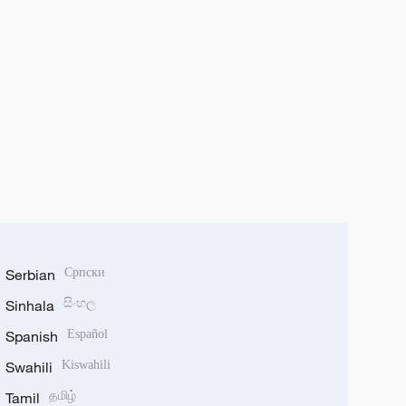
Serbian
Српски
Sinhala
සිංහල
Spanish
Español
Swahili
Kiswahili
Tamil
தமிழ்