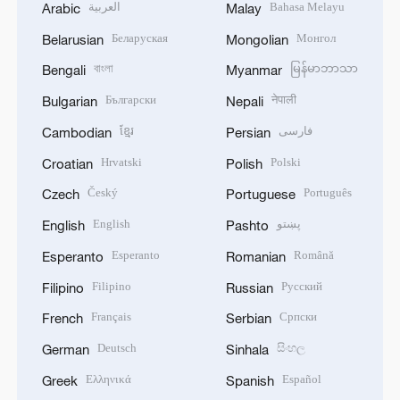
العربية
Bahasa Melayu
Arabic
Malay
Беларуская
Монгол
Belarusian
Mongolian
বাংলা
မြန်မာဘာသာ
Bengali
Myanmar
Български
नेपाली
Bulgarian
Nepali
ខ្មែរ
فارسی
Cambodian
Persian
Hrvatski
Polski
Croatian
Polish
Český
Português
Czech
Portuguese
English
پښتو
English
Pashto
Esperanto
Română
Esperanto
Romanian
Filipino
Русский
Filipino
Russian
Français
Српски
French
Serbian
Deutsch
සිංහල
German
Sinhala
Ελληνικά
Español
Greek
Spanish