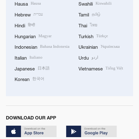
Hausa
Kiswahili
Hausa
Swahili
עברית
தமிழ்
Hebrew
Tamil
हिन्दी
ไทย
Hindi
Thai
Magyar
Türkçe
Hungarian
Turkish
Bahasa Indonesia
Українська
Indonesian
Ukrainian
Italiano
اردو
Italian
Urdu
日本語
Tiếng Việt
Japanese
Vietnamese
한국어
Korean
DOWNLOAD OUR APP