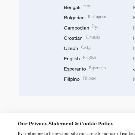
Bengali
বাংলা
Bulgarian
Български
Cambodian
ខ្មែរ
Croatian
Hrvatski
Czech
Český
English
English
Esperanto
Esperanto
Filipino
Filipino
DOWNLOAD OUR APP
Our Privacy Statement & Cookie Policy
By continuing to browse our site you agree to our use of cooki