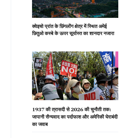
उनटाउन में रोबोट डॉग नववर्ष मनाने और उत्सव परेड करने के लिए "फू श्यो
ेड में विज्ञान व प्रौद्योगिकी और चीनी पारंपरिक लोक रीति-रिवाजों का मेल ह
नदार सांस्कृतिक माहौल ने स्थानीय नागरिकों व पर्यटकों को रुककर देखने
क्वेइचो प्रांत के छिंगलोंग क्षेत्र में स्थित अमेई
या। (हैया)
छितुओ कस्बे के ऊपर सूर्यास्त का शानदार नजारा
1937 की त्रासदी से 2026 की चुनौती तक:
जापानी सैन्यवाद का पर्दाफाश और अमेरिकी घेराबंदी
का जवाब