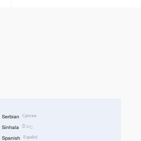
Serbian
Српски
Sinhala
සිංහල
Spanish
Español