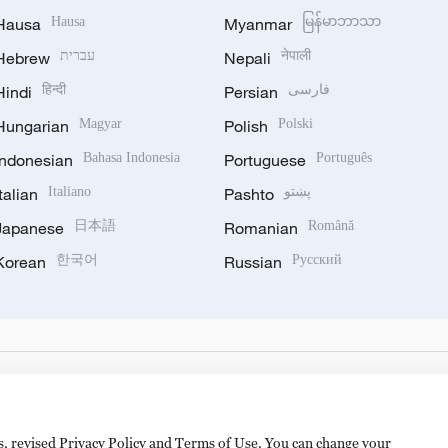
Hausa
Hausa
Myanmar
မြန်မာဘာသာ
Hebrew
עברית
Nepali
नेपाली
Hindi
हिन्दी
Persian
فارسی
Hungarian
Magyar
Polish
Polski
Indonesian
Bahasa Indonesia
Portuguese
Português
Italian
Italiano
Pashto
پښتو
Japanese
日本語
Romanian
Română
Korean
한국어
Russian
Русский
es, revised Privacy Policy and Terms of Use. You can change your