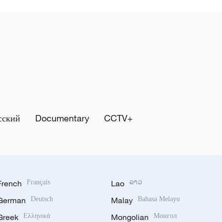
сский
Documentary
CCTV+
French
Français
Lao
ລາວ
German
Deutsch
Malay
Bahasa Melayu
Greek
Ελληνικά
Mongolian
Монгол