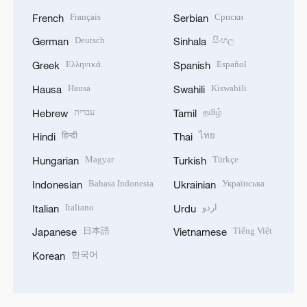
Français
Српски
French
Serbian
Deutsch
සිංහල
German
Sinhala
Ελληνικά
Español
Greek
Spanish
Hausa
Kiswahili
Hausa
Swahili
עברית
தமிழ்
Hebrew
Tamil
हिन्दी
ไทย
Hindi
Thai
Magyar
Türkçe
Hungarian
Turkish
Bahasa Indonesia
Українська
Indonesian
Ukrainian
Italiano
اردو
Italian
Urdu
日本語
Tiếng Việt
Japanese
Vietnamese
한국어
Korean