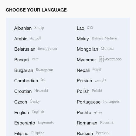
CHOOSE YOUR LANGUAGE
Shqip
ລາວ
Albanian
Lao
العربية
Bahasa Melayu
Arabic
Malay
Беларуская
Монгол
Belarusian
Mongolian
বাংলা
မြန်မာဘာသာ
Bengali
Myanmar
Български
नेपाली
Bulgarian
Nepali
ខ្មែរ
فارسی
Cambodian
Persian
Hrvatski
Polski
Croatian
Polish
Český
Português
Czech
Portuguese
English
پښتو
English
Pashto
Esperanto
Română
Esperanto
Romanian
Filipino
Русский
Filipino
Russian