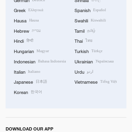
German
Sinhala
Ελληνικά
Español
Greek
Spanish
Hausa
Kiswahili
Hausa
Swahili
עברית
தமிழ்
Hebrew
Tamil
हिन्दी
ไทย
Hindi
Thai
Magyar
Türkçe
Hungarian
Turkish
Bahasa Indonesia
Українська
Indonesian
Ukrainian
Italiano
اردو
Italian
Urdu
日本語
Tiếng Việt
Japanese
Vietnamese
한국어
Korean
DOWNLOAD OUR APP