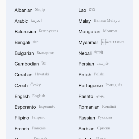
Shqip
ລາວ
Albanian
Lao
العربية
Bahasa Melayu
Arabic
Malay
Беларуская
Монгол
Belarusian
Mongolian
বাংলা
မြန်မာဘာသာ
Bengali
Myanmar
Български
नेपाली
Bulgarian
Nepali
ខ្មែរ
فارسی
Cambodian
Persian
Hrvatski
Polski
Croatian
Polish
Český
Português
Czech
Portuguese
English
پښتو
English
Pashto
Esperanto
Română
Esperanto
Romanian
Filipino
Русский
Filipino
Russian
Français
Српски
French
Serbian
Deutsch
සිංහල